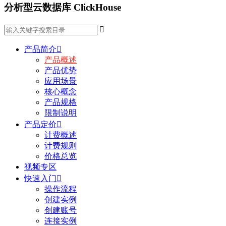
分析型云数据库 ClickHouse

产品简介

产品概述
产品优势
应用场景
核心概念
产品规格
限制说明
产品定价

计费概述
计费规则
价格总览
视频专区
快速入门

操作流程
创建实例
创建账号
连接实例