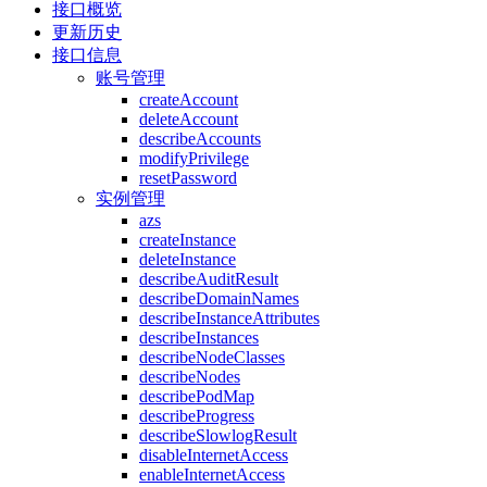
接口概览
更新历史
接口信息
账号管理
createAccount
deleteAccount
describeAccounts
modifyPrivilege
resetPassword
实例管理
azs
createInstance
deleteInstance
describeAuditResult
describeDomainNames
describeInstanceAttributes
describeInstances
describeNodeClasses
describeNodes
describePodMap
describeProgress
describeSlowlogResult
disableInternetAccess
enableInternetAccess