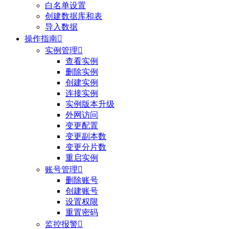
白名单设置
创建数据库和表
导入数据
操作指南

实例管理

查看实例
删除实例
创建实例
连接实例
实例版本升级
外网访问
变更配置
变更副本数
变更分片数
重启实例
账号管理

删除账号
创建账号
设置权限
重置密码
监控报警
