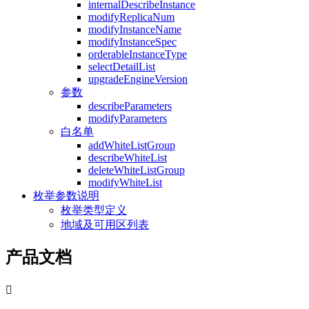
internalDescribeInstance
modifyReplicaNum
modifyInstanceName
modifyInstanceSpec
orderableInstanceType
selectDetailList
upgradeEngineVersion
参数
describeParameters
modifyParameters
白名单
addWhiteListGroup
describeWhiteList
deleteWhiteListGroup
modifyWhiteList
枚举参数说明
枚举类型定义
地域及可用区列表
产品文档
