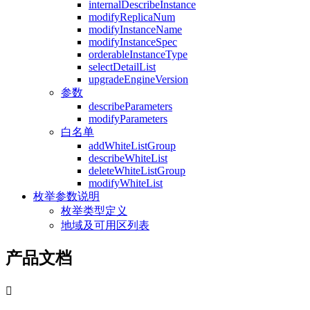
internalDescribeInstance
modifyReplicaNum
modifyInstanceName
modifyInstanceSpec
orderableInstanceType
selectDetailList
upgradeEngineVersion
参数
describeParameters
modifyParameters
白名单
addWhiteListGroup
describeWhiteList
deleteWhiteListGroup
modifyWhiteList
枚举参数说明
枚举类型定义
地域及可用区列表
产品文档
