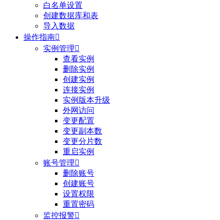
白名单设置
创建数据库和表
导入数据
操作指南

实例管理

查看实例
删除实例
创建实例
连接实例
实例版本升级
外网访问
变更配置
变更副本数
变更分片数
重启实例
账号管理

删除账号
创建账号
设置权限
重置密码
监控报警
