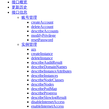
接口概览
更新历史
接口信息
账号管理
createAccount
deleteAccount
describeAccounts
modifyPrivilege
resetPassword
实例管理
azs
createInstance
deleteInstance
describeAuditResult
describeDomainNames
describeInstanceAttributes
describeInstances
describeNodeClasses
describeNodes
describePodMap
describeProgress
describeSlowlogResult
disableInternetAccess
enableInternetAccess