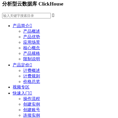
分析型云数据库 ClickHouse

产品简介

产品概述
产品优势
应用场景
核心概念
产品规格
限制说明
产品定价

计费概述
计费规则
价格总览
视频专区
快速入门

操作流程
创建实例
创建账号
连接实例