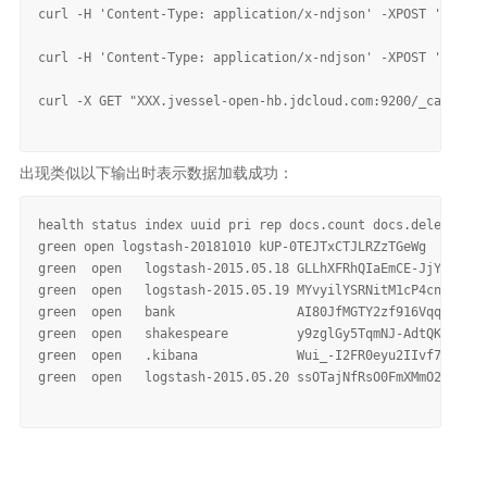
curl -H 'Content-Type: application/x-ndjson' -XPOST 'es-nlb
curl -H 'Content-Type: application/x-ndjson' -XPOST 'es-nlb
curl -X GET "XXX.jvessel-open-hb.jdcloud.com:9200/_cat/indi
出现类似以下输出时表示数据加载成功：
health status index uuid pri rep docs.count docs.deleted st
green open logstash-20181010 kUP-0TEJTxCTJLRZzTGeWg  5  1  
green  open   logstash-2015.05.18 GLLhXFRhQIaEmCE-JjYUew   
green  open   logstash-2015.05.19 MYvyilYSRNitM1cP4cn5cQ   
green  open   bank                AI80JfMGTY2zf916VqqnmQ   
green  open   shakespeare         y9zglGy5TqmNJ-AdtQKblg   
green  open   .kibana             Wui_-I2FR0eyu2IIvf7SZQ   
green  open   logstash-2015.05.20 ssOTajNfRsO0FmXMmO2qvA   