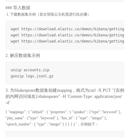
### 导入数据
下载数据集示例（首次登陆云主机需进行此步骤）
wget https://download.elastic.co/demos/kibana/gettingstarte
wget https://download.elastic.co/demos/kibana/gettingstarte
2. 解压数据集示例
unzip accounts.zip

3. 为Shakespeare数据集创建mapping，格式为curl -X PUT "[实例
的内网访问域名]/shakespeare" -H 'Content-Type: application/json'
-d'
{ "mappings" : { "
default
" : { "properties" : { "speaker" : {"type": "keyword" },
"play_name" : {"type": "keyword" }, "line_id" : { "type" : "integer" },
"speech_number" : { "type" : "integer" } } } } } '，示例如下：