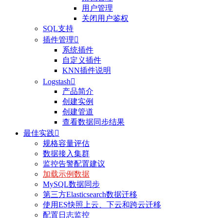
用户管理
关闭用户鉴权
SQL支持
插件管理

系统插件
自定义插件
KNN插件说明
Logstash

产品简介
创建实例
创建管道
查看数据同步结果
最佳实践

规格容量评估
数据接入集群
监控告警配置建议
加载示例数据
MySQL数据同步
第三方Elasticsearch数据迁移
使用ES快照上云、下云和跨云迁移
配置日志监控