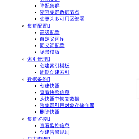
降配集群
缩容集群数据节点
变更为多可用区部署
集群配置

高级配置
自定义词库
同义词配置
场景模版
索引管理

创建索引模板
周期创建索引
数据备份

创建快照
查看快照信息
从快照中恢复数据
跨集群引用对象存储仓库
删除快照
集群监控

查看监控信息
创建告警规则