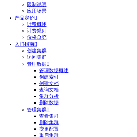
限制说明
应用场景
产品定价

计费概述
计费规则
价格总览
入门指南

创建集群
访问集群
管理数据

管理数据概述
创建索引
创建文档
查询文档
集群分析
删除数据
管理集群

查看集群
删除集群
变更配置
重启集群