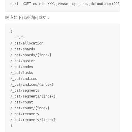
响应如下代表访问成功：
{

  =^.^=

/_cat/allocation

/_cat/shards

/_cat/shards/{index}

/_cat/master

/_cat/nodes

/_cat/tasks

/_cat/indices

/_cat/indices/{index}

/_cat/segments

/_cat/segments/{index}

/_cat/count

/_cat/count/{index}

/_cat/recovery

/_cat/recovery/{index}
