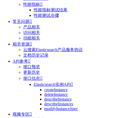
性能指标

性能指标测试结果
性能测试步骤
常见问题

产品相关
访问相关
功能相关
相关资源

云搜索Elasticsearch产品服务协议
文档历史记录
API参考

接口预览
更新历史
接口信息

Elasticsearch实例API

createInstance
deleteInstance
describeInstance
describeInstances
modifyInstanceSpec
视频专区
