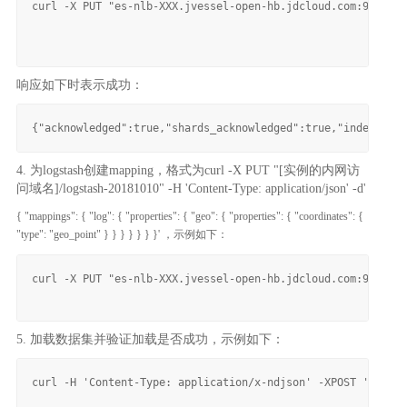
curl -X PUT "es-nlb-XXX.jvessel-open-hb.jdcloud.com:9200/sh
响应如下时表示成功：
4. 为logstash创建mapping，格式为curl -X PUT "[实例的内网访
问域名]/logstash-20181010" -H 'Content-Type: application/json' -d'
{ "mappings": { "log": { "properties": { "geo": { "properties": { "coordinates": {
"type": "geo_point" } } } } } } }' ，示例如下：
curl -X PUT "es-nlb-XXX.jvessel-open-hb.jdcloud.com:9200/lo
5. 加载数据集并验证加载是否成功，示例如下：
curl -H 'Content-Type: application/x-ndjson' -XPOST 'es-nlb