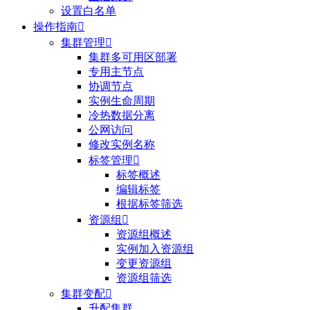
设置白名单
操作指南

集群管理

集群多可用区部署
专用主节点
协调节点
实例生命周期
冷热数据分离
公网访问
修改实例名称
标签管理

标签概述
编辑标签
根据标签筛选
资源组

资源组概述
实例加入资源组
变更资源组
资源组筛选
集群变配

升配集群