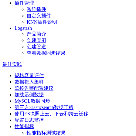
插件管理
系统插件
自定义插件
KNN插件说明
Logstash
产品简介
创建实例
创建管道
查看数据同步结果
最佳实践
规格容量评估
数据接入集群
监控告警配置建议
加载示例数据
MySQL数据同步
第三方Elasticsearch数据迁移
使用ES快照上云、下云和跨云迁移
配置日志监控
性能指标
性能指标测试结果