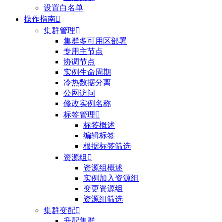
设置白名单
操作指南

集群管理

集群多可用区部署
专用主节点
协调节点
实例生命周期
冷热数据分离
公网访问
修改实例名称
标签管理

标签概述
编辑标签
根据标签筛选
资源组

资源组概述
实例加入资源组
变更资源组
资源组筛选
集群变配

升配集群