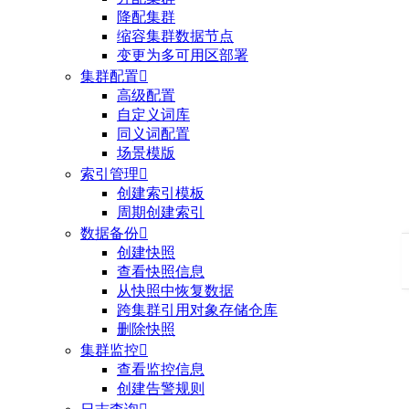
降配集群
缩容集群数据节点
变更为多可用区部署
集群配置

高级配置
自定义词库
同义词配置
场景模版
索引管理

创建索引模板
周期创建索引
数据备份

创建快照
查看快照信息
从快照中恢复数据
跨集群引用对象存储仓库
删除快照
集群监控

查看监控信息
创建告警规则