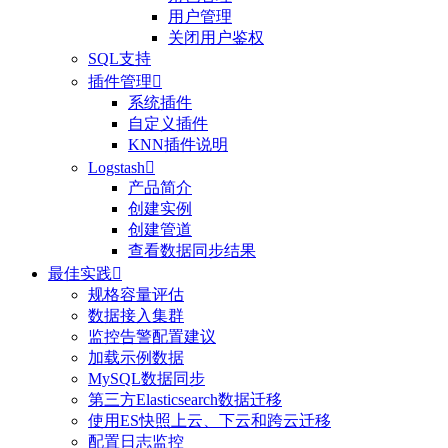
用户管理
关闭用户鉴权
SQL支持
插件管理

系统插件
自定义插件
KNN插件说明
Logstash

产品简介
创建实例
创建管道
查看数据同步结果
最佳实践

规格容量评估
数据接入集群
监控告警配置建议
加载示例数据
MySQL数据同步
第三方Elasticsearch数据迁移
使用ES快照上云、下云和跨云迁移
配置日志监控