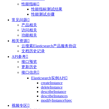
性能指标

性能指标测试结果
性能测试步骤
常见问题

产品相关
访问相关
功能相关
相关资源

云搜索Elasticsearch产品服务协议
文档历史记录
API参考

接口预览
更新历史
接口信息

Elasticsearch实例API

createInstance
deleteInstance
describeInstance
describeInstances
modifyInstanceSpec
视频专区
