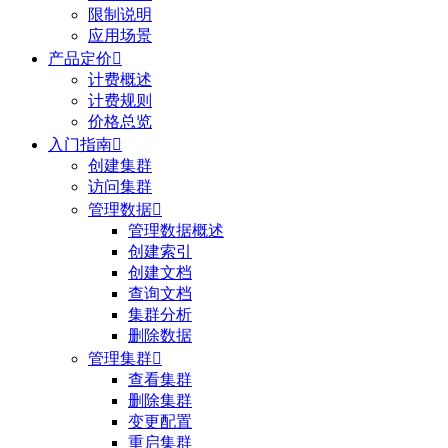
限制说明
应用场景
产品定价

计费概述
计费规则
价格总览
入门指南

创建集群
访问集群
管理数据

管理数据概述
创建索引
创建文档
查询文档
集群分析
删除数据
管理集群

查看集群
删除集群
变更配置
重启集群