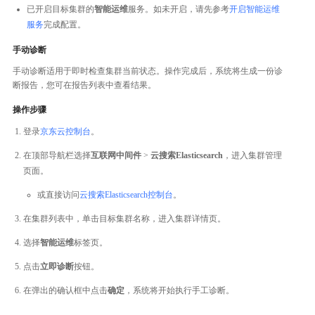
已开启目标集群的
智能运维
服务。如未开启，请先参考
开启智能运维
服务
完成配置。
手动诊断
手动诊断适用于即时检查集群当前状态。操作完成后，系统将生成一份诊
断报告，您可在报告列表中查看结果。
操作步骤
登录
京东云控制台
。
在顶部导航栏选择
互联网中间件
>
云搜索Elasticsearch
，进入集群管理
页面。
或直接访问
云搜索Elasticsearch控制台
。
在集群列表中，单击目标集群名称，进入集群详情页。
选择
智能运维
标签页。
点击
立即诊断
按钮。
在弹出的确认框中点击
确定
，系统将开始执行手工诊断。