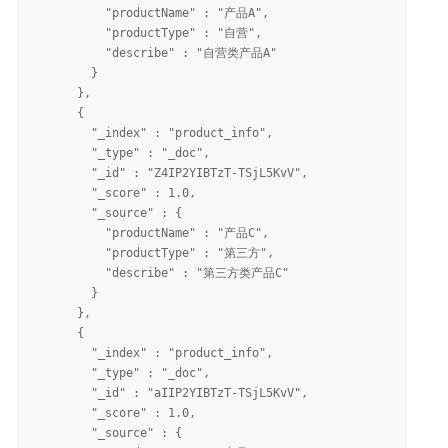
          "productName" : "产品A",

          "productType" : "自营",

          "describe" : "自营类产品A"

        }

      },

      {

        "_index" : "product_info",

        "_type" : "_doc",

        "_id" : "Z4IP2YIBTzT-TSjL5KvV",

        "_score" : 1.0,

        "_source" : {

          "productName" : "产品C",

          "productType" : "第三方",

          "describe" : "第三方类产品C"

        }

      },

      {

        "_index" : "product_info",

        "_type" : "_doc",

        "_id" : "aIIP2YIBTzT-TSjL5KvV",

        "_score" : 1.0,

        "_source" : {
