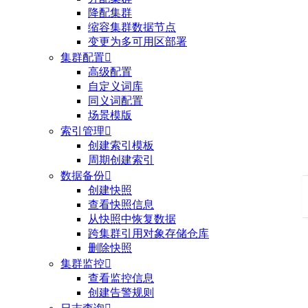
降配集群
缩容集群数据节点
变更为多可用区部署
集群配置

高级配置
自定义词库
同义词配置
场景模版
索引管理

创建索引模板
周期创建索引
数据备份

创建快照
查看快照信息
从快照中恢复数据
跨集群引用对象存储仓库
删除快照
集群监控

查看监控信息
创建告警规则