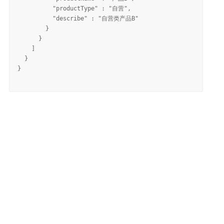
          "productType" : "自营",

          "describe" : "自营类产品B"

        }

      }

    ]

  }

}
