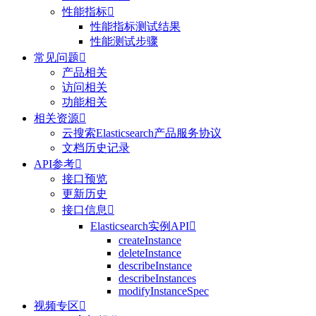
性能指标

性能指标测试结果
性能测试步骤
常见问题

产品相关
访问相关
功能相关
相关资源

云搜索Elasticsearch产品服务协议
文档历史记录
API参考

接口预览
更新历史
接口信息

Elasticsearch实例API

createInstance
deleteInstance
describeInstance
describeInstances
modifyInstanceSpec
视频专区
