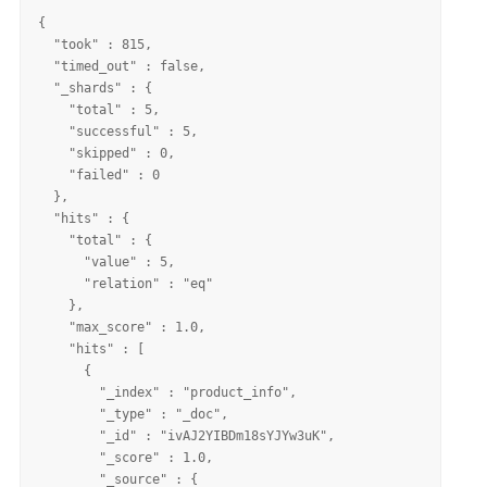
{

  "took" : 815,

  "timed_out" : false,

  "_shards" : {

    "total" : 5,

    "successful" : 5,

    "skipped" : 0,

    "failed" : 0

  },

  "hits" : {

    "total" : {

      "value" : 5,

      "relation" : "eq"

    },

    "max_score" : 1.0,

    "hits" : [

      {

        "_index" : "product_info",

        "_type" : "_doc",

        "_id" : "ivAJ2YIBDm18sYJYw3uK",

        "_score" : 1.0,

        "_source" : {
