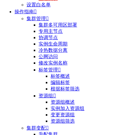
设置白名单
操作指南

集群管理

集群多可用区部署
专用主节点
协调节点
实例生命周期
冷热数据分离
公网访问
修改实例名称
标签管理

标签概述
编辑标签
根据标签筛选
资源组

资源组概述
实例加入资源组
变更资源组
资源组筛选
集群变配

升配集群