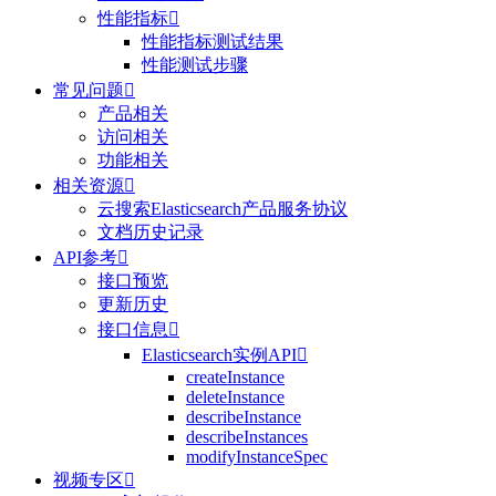
性能指标

性能指标测试结果
性能测试步骤
常见问题

产品相关
访问相关
功能相关
相关资源

云搜索Elasticsearch产品服务协议
文档历史记录
API参考

接口预览
更新历史
接口信息

Elasticsearch实例API

createInstance
deleteInstance
describeInstance
describeInstances
modifyInstanceSpec
视频专区
