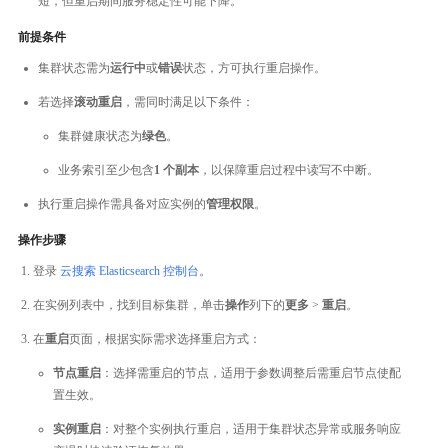
短，但重启期间服务稳定性可能下降。
前提条件
集群状态需为
运行中
或
错误
状态，方可执行重启操作。
若选择
滚动重启
，需同时满足以下条件：
集群健康状态为
绿色
。
业务索引至少包含
1 个副本
，以保障重启过程中读写不中断。
执行重启操作需具备对应实例的
管理权限
。
操作步骤
登录
云搜索 Elasticsearch 控制台
。
在实例列表中，找到目标集群，单击
操作
列下的
更多
>
重启
。
在
重启
页面，根据实际需求选择重启方式：
节点重启
：选择需重启的节点，适用于参数调整后需重启节点使配
置生效。
实例重启
：对整个实例执行重启，适用于集群状态异常或服务响应