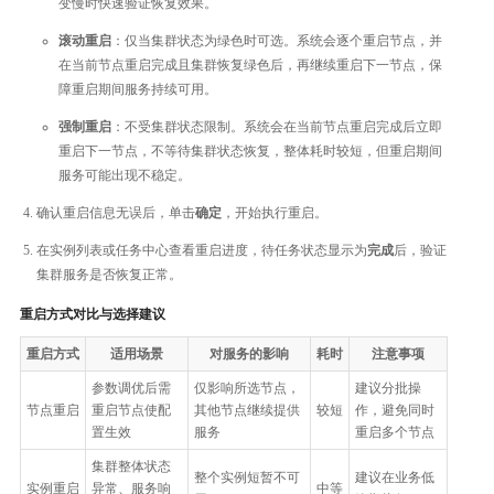
变慢时快速验证恢复效果。
滚动重启
：仅当集群状态为绿色时可选。系统会逐个重启节点，并
在当前节点重启完成且集群恢复绿色后，再继续重启下一节点，保
障重启期间服务持续可用。
强制重启
：不受集群状态限制。系统会在当前节点重启完成后立即
重启下一节点，不等待集群状态恢复，整体耗时较短，但重启期间
服务可能出现不稳定。
确认重启信息无误后，单击
确定
，开始执行重启。
在实例列表或任务中心查看重启进度，待任务状态显示为
完成
后，验证
集群服务是否恢复正常。
重启方式对比与选择建议
重启方式
适用场景
对服务的影响
耗时
注意事项
参数调优后需
仅影响所选节点，
建议分批操
节点重启
重启节点使配
其他节点继续提供
较短
作，避免同时
置生效
服务
重启多个节点
集群整体状态
整个实例短暂不可
建议在业务低
实例重启
异常、服务响
中等