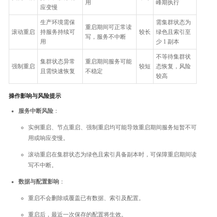
用
峰期执行
应变慢
生产环境需保
需集群状态为
重启期间可正常读
滚动重启
持服务持续可
较长
绿色且索引至
写，服务不中断
用
少 1 副本
不等待集群状
集群状态异常
重启期间服务可能
强制重启
较短
态恢复，风险
且需快速恢复
不稳定
较高
操作影响与风险提示
服务中断风险
：
实例重启、节点重启、强制重启均可能导致重启期间服务短暂不可
用或响应变慢。
滚动重启在集群状态为绿色且索引具备副本时，可保障重启期间读
写不中断。
数据与配置影响
：
重启不会删除或覆盖已有数据、索引及配置。
重启后，最近一次保存的配置将生效。