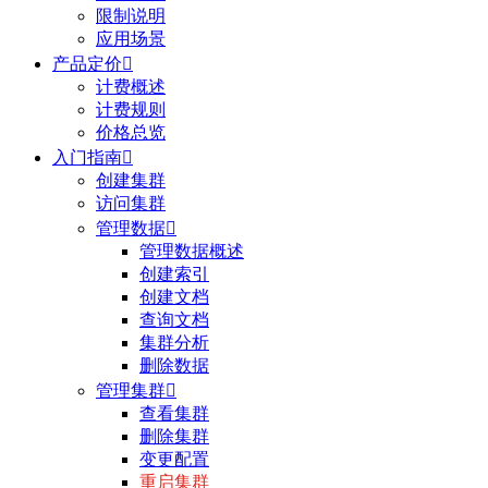
限制说明
应用场景
产品定价

计费概述
计费规则
价格总览
入门指南

创建集群
访问集群
管理数据

管理数据概述
创建索引
创建文档
查询文档
集群分析
删除数据
管理集群

查看集群
删除集群
变更配置
重启集群