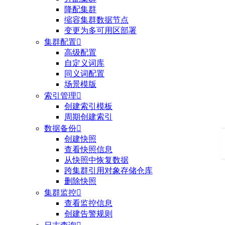
降配集群
缩容集群数据节点
变更为多可用区部署
集群配置

高级配置
自定义词库
同义词配置
场景模版
索引管理

创建索引模板
周期创建索引
数据备份

创建快照
查看快照信息
从快照中恢复数据
跨集群引用对象存储仓库
删除快照
集群监控

查看监控信息
创建告警规则