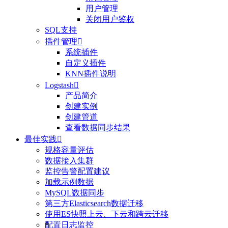
用户管理
关闭用户鉴权
SQL支持
插件管理

系统插件
自定义插件
KNN插件说明
Logstash

产品简介
创建实例
创建管道
查看数据同步结果
最佳实践

规格容量评估
数据接入集群
监控告警配置建议
加载示例数据
MySQL数据同步
第三方Elasticsearch数据迁移
使用ES快照上云、下云和跨云迁移
配置日志监控