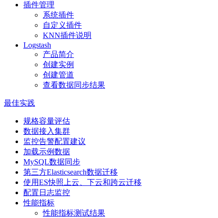
插件管理
系统插件
自定义插件
KNN插件说明
Logstash
产品简介
创建实例
创建管道
查看数据同步结果
最佳实践
规格容量评估
数据接入集群
监控告警配置建议
加载示例数据
MySQL数据同步
第三方Elasticsearch数据迁移
使用ES快照上云、下云和跨云迁移
配置日志监控
性能指标
性能指标测试结果