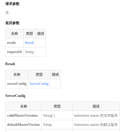
请求参数
无
返回参数
名称
类型
描述
result
Result
requestId
String
Result
名称
类型
描述
serverConfig
ServerConfig
ServerConfig
名称
类型
描述
validMasterVersions
String[ ]
kubernetes master 的支持版本
defaultMasterVersion
String
kubernetes master 的默认版本