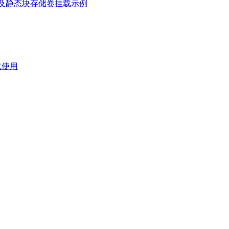
kins及静态块存储卷挂载示例
式使用