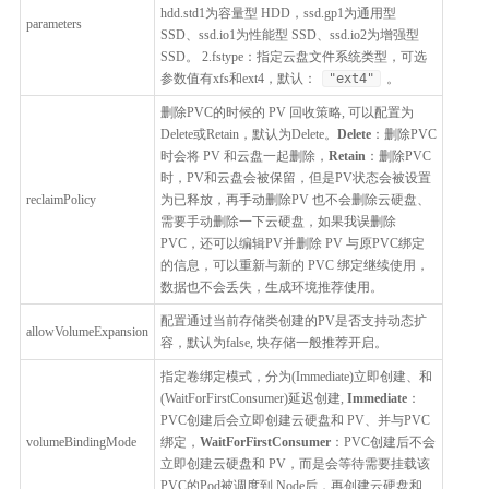
hdd.std1为容量型 HDD，ssd.gp1为通用型
parameters
SSD、ssd.io1为性能型 SSD、ssd.io2为增强型
SSD。 2.fstype：指定云盘文件系统类型，可选
参数值有xfs和ext4，默认：
"ext4"
。
删除PVC的时候的 PV 回收策略, 可以配置为
Delete或Retain，默认为Delete。
Delete
：删除PVC
时会将 PV 和云盘一起删除，
Retain
：删除PVC
时，PV和云盘会被保留，但是PV状态会被设置
reclaimPolicy
为已释放，再手动删除PV 也不会删除云硬盘、
需要手动删除一下云硬盘，如果我误删除
PVC，还可以编辑PV并删除 PV 与原PVC绑定
的信息，可以重新与新的 PVC 绑定继续使用，
数据也不会丢失，生成环境推荐使用。
配置通过当前存储类创建的PV是否支持动态扩
allowVolumeExpansion
容，默认为false, 块存储一般推荐开启。
指定卷绑定模式，分为(Immediate)立即创建、和
(WaitForFirstConsumer)延迟创建,
Immediate
：
PVC创建后会立即创建云硬盘和 PV、并与PVC
volumeBindingMode
绑定，
WaitForFirstConsumer
：PVC创建后不会
立即创建云硬盘和 PV，而是会等待需要挂载该
PVC的Pod被调度到 Node后，再创建云硬盘和