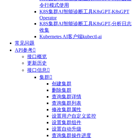
令行模式使用
K8S集群AI智能诊断工具K8sGPT-K8sGPT
Operator
K8S集群AI智能诊断工具K8sGPT-分析日志
收集
Kubernetes AI客户端kubectl-ai
常见问题
API参考

接口概览
更新历史
接口信息

集群

创建集群
删除集群
查询集群详情
查询集群列表
修改集群属性
设置用户自定义监控
设置集群组件
设置自动升级
查询集群操作进度