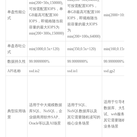
min(200+50x,150000),
可按需配置IOPS，
可按需配置IOPS，单
单盘性能公
单GB最高可配置100
GB最高可配置300
min(2000+10x,10000)
式
IOPS，即规格随当
IOPS，即规格随当前
前容量的最大IOPS
容量的最大IOPS为
为
min(200+300x,150000)
min(200+100x,64000)
单盘吞吐公
min(1000,0.5x+120)
min(350,0.5x+120)
min(160,0.15x+100)
式
数据持久性
99.9999999%
99.9999999%
99.9999999%
API名称
ssd.io2
ssd.io1
ssd.gp2
适用于引导卷、小型
适用于中大规模数据
适用于SQL、
数据库、大型开发测
典型应用场
库SQL、NoSQL，企
NoSQL数据库以及
试、web服务器以及
景
业级商用软件SAP、
其它需要随机读写的
其它需要随机读写的
Oracle等以及AI场景
核心业务场景
业务场景