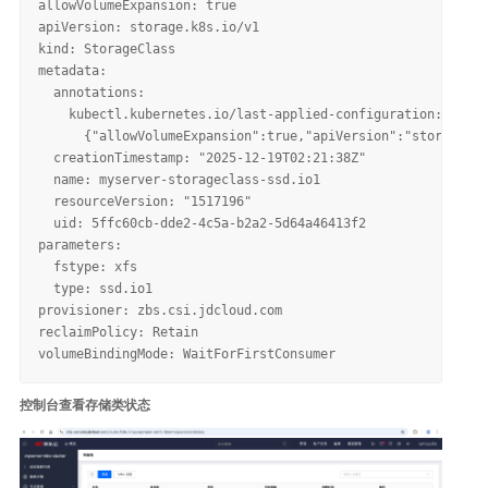
allowVolumeExpansion: true

apiVersion: storage.k8s.io/v1

kind: StorageClass

metadata:

  annotations:

    kubectl.kubernetes.io/last-applied-configuration: |

      {"allowVolumeExpansion":true,"apiVersion":"storage.k8
  creationTimestamp: "2025-12-19T02:21:38Z"

  name: myserver-storageclass-ssd.io1

  resourceVersion: "1517196"

  uid: 5ffc60cb-dde2-4c5a-b2a2-5d64a46413f2

parameters:

  fstype: xfs

  type: ssd.io1

provisioner: zbs.csi.jdcloud.com

reclaimPolicy: Retain

控制台查看存储类状态