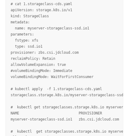
# cat 1.storageclass-cds.yaml 

apiVersion: storage.k8s.io/v1

kind: StorageClass

metadata:

  name: myserver-storageclass-ssd.io1

parameters:

  fstype: xfs

  type: ssd.io1

provisioner: zbs.csi.jdcloud.com

reclaimPolicy: Retain

allowVolumeExpansion: true

#volumeBindingMode: Immediate 

volumeBindingMode: WaitForFirstConsumer

# kubectl apply  -f 1.storageclass-cds.yaml 

storageclass.storage.k8s.io/myserver-storageclass-ssd.io1 c
#  kubectl get storageclasses.storage.k8s.io myserver-stora
NAME                            PROVISIONER           RECLA
myserver-storageclass-ssd.io1   zbs.csi.jdcloud.com   Retai
#  kubectl  get storageclasses.storage.k8s.io myserver-stor