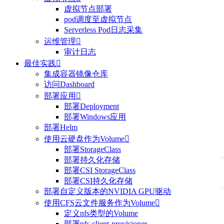
虚拟节点部署
pod调度至虚拟节点
Serverless Pod日志采集
运维管理

审计日志
最佳实践

集成容器镜像仓库
访问Dashboard
部署应用

部署Deployment
部署Windows应用
部署Helm
使用云硬盘作为Volume

部署StorageClass
部署持久化存储
部署CSI StorageClass
部署CSI持久化存储
部署自定义版本的NVIDIA GPU驱动
使用CFS云文件服务作为Volume

定义nfs类型的Volume
部署nfs-client-provisioner