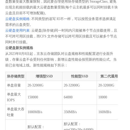
盘数量受最大数量限制，因此要合理使用块存储类型的 StorageClass, 避免
出现主机能挂载的最大云硬盘数量受限(每个云主机最多可以同时挂载 8 块
云盘且目前不可增加配额)。
云硬盘实例规格
: 不同类型的读写 IO不一样，可以按照业务需求选择满足
需求的云盘类型。
云硬盘使用约束
: 云硬盘(块存储)同一时间内只能被单个节点挂载使用，且
不可跨可用区挂载，而CFS 文件存储可以跨可用区挂载且可以被多个节点
同时并行挂载。
云硬盘新实例规格
从2023年8月8日起，京东云存储团队对云盘规格和性能配置进行全面升
级，存量云盘不会受到任何影响，新增云盘性能会按照新的性能公式。当
前已全地域上线。新性能规格如下所示：
块存储类型
增强型SSD
性能型SSD
第二代通用型SSD
单盘容量
20-32000G
20-32000G
20-32000G
单盘最大
150000
64000
10000
IOPS
单盘最大吞
1000MB/s
350MB/s
160MB/s
吐量
默认配置：
默认配置：
min(200+50x,64000),