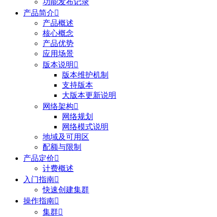
功能发布记录
产品简介

产品概述
核心概念
产品优势
应用场景
版本说明

版本维护机制
支持版本
大版本更新说明
网络架构

网络规划
网络模式说明
地域及可用区
配额与限制
产品定价

计费概述
入门指南

快速创建集群
操作指南

集群
