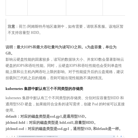
注意
：荷兰-阿姆斯特丹地区邀测中，如有需要，请联系客服。该地区暂
不支持容量型 HDD。
说明：最大IOPS和最大吞吐量均为读写IO之和。x为盘容量，单位为
GB。
影响云硬盘性能的因素较多，读写的数据块大小、并发IO数会显著影响云
硬盘的IOPS和吞吐性能。同时，云硬盘IOPS和吞吐性能也会受到单盘性
能上限和云主机内网吞吐上限的影响。对于性能提升后的云盘规格，建议
挂载到三代机之后的规格，否则可能出现性能跑不满的情况。
kubernetes 集群中默认有三个不同类型的存储类
kubernetes 集群中默认有三个不同类型的存储类、分别对应容量型HDD 和
通用型SSD 硬盘，如果能符合业务的读写需求，创建 Pod 的时候可以直接
使用。
default：对应的磁盘类型是ssd.gp1,是通用型SSD。
jdcloud-hdd：对应的磁盘类型是 hdd.std1,容量型HDD。
jdcloud-ssd：对应的磁盘类型是ssd.gp1，通用型SSD, 和default是一样。