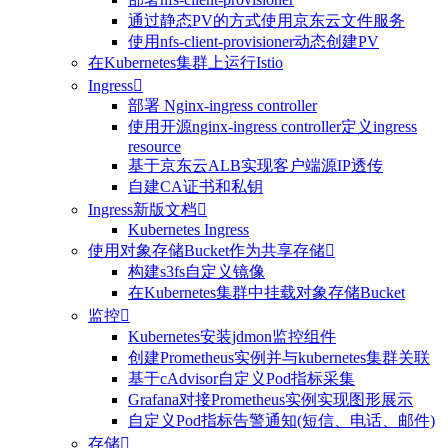
通过静态PV的方式使用京东云文件服务
使用nfs-client-provisioner动态创建PV
在Kubernetes集群上运行Istio
Ingress

部署 Nginx-ingress controller
使用开源nginx-ingress controller定义ingress
resource
基于京东云ALB实现客户端源IP透传
自建CA证书和私钥
Ingress新版文档

Kubernetes Ingress
使用对象存储Bucket作为共享存储

构建s3fs自定义镜像
在Kubernetes集群中挂载对象存储Bucket
监控

Kubernetes安装jdmon监控组件
创建Prometheus实例并与kubernetes集群关联
基于cAdvisor自定义Pod指标采集
Grafana对接Prometheus实例实现图形展示
自定义Pod指标告警通知(短信、电话、邮件)
存储
