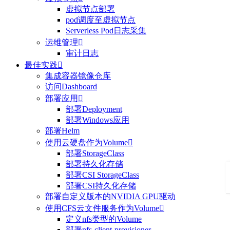
虚拟节点部署
pod调度至虚拟节点
Serverless Pod日志采集
运维管理

审计日志
最佳实践

集成容器镜像仓库
访问Dashboard
部署应用

部署Deployment
部署Windows应用
部署Helm
使用云硬盘作为Volume

部署StorageClass
部署持久化存储
部署CSI StorageClass
部署CSI持久化存储
部署自定义版本的NVIDIA GPU驱动
使用CFS云文件服务作为Volume

定义nfs类型的Volume
部署nfs-client-provisioner