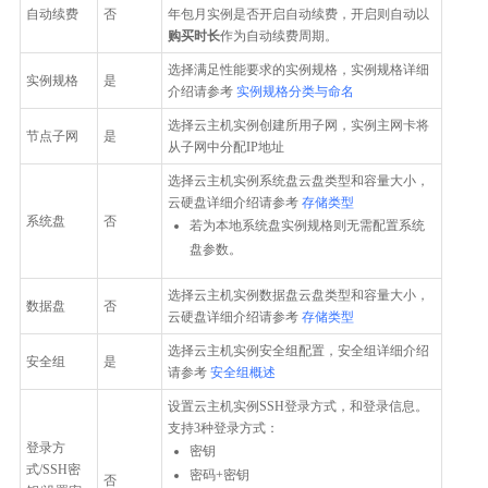
自动续费
否
年包月实例是否开启自动续费，开启则自动以
购买时长
作为自动续费周期。
选择满足性能要求的实例规格，实例规格详细
实例规格
是
介绍请参考
实例规格分类与命名
选择云主机实例创建所用子网，实例主网卡将
节点子网
是
从子网中分配IP地址
选择云主机实例系统盘云盘类型和容量大小，
云硬盘详细介绍请参考
存储类型
系统盘
否
若为本地系统盘实例规格则无需配置系统
盘参数。
选择云主机实例数据盘云盘类型和容量大小，
数据盘
否
云硬盘详细介绍请参考
存储类型
选择云主机实例安全组配置，安全组详细介绍
安全组
是
请参考
安全组概述
设置云主机实例SSH登录方式，和登录信息。
支持3种登录方式：
登录方
密钥
式/SSH密
密码+密钥
否