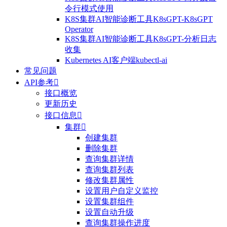
令行模式使用
K8S集群AI智能诊断工具K8sGPT-K8sGPT
Operator
K8S集群AI智能诊断工具K8sGPT-分析日志
收集
Kubernetes AI客户端kubectl-ai
常见问题
API参考

接口概览
更新历史
接口信息

集群

创建集群
删除集群
查询集群详情
查询集群列表
修改集群属性
设置用户自定义监控
设置集群组件
设置自动升级
查询集群操作进度