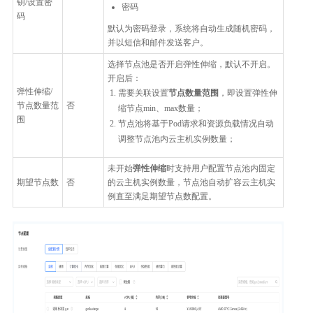
钥/设置密
密码
码
默认为密码登录，系统将自动生成随机密码，
并以短信和邮件发送客户。
选择节点池是否开启弹性伸缩，默认不开启。
开启后：
弹性伸缩/
需要关联设置
节点数量范围
，即设置弹性伸
节点数量范
否
缩节点min、max数量；
围
节点池将基于Pod请求和资源负载情况自动
调整节点池内云主机实例数量；
未开始
弹性伸缩
时支持用户配置节点池内固定
期望节点数
否
的云主机实例数量，节点池自动扩容云主机实
例直至满足期望节点数配置。