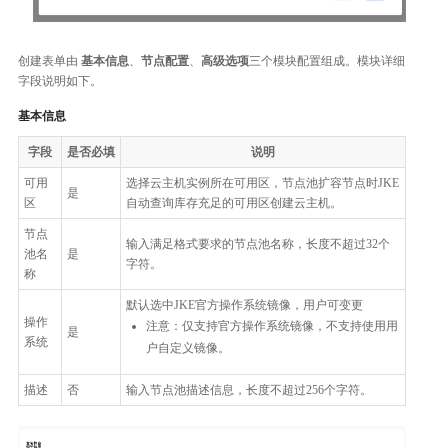
创建表单由
基本信息
、
节点配置
、
高级选项
三个模块配置组成。模块详细
字段说明如下。
基本信息
字段
是否必填
说明
可用
选择云主机实例所在可用区，节点池扩容节点时JKE
是
区
自动查询库存充足的可用区创建云主机。
节点
输入满足格式要求的节点池名称，长度不超过32个
池名
是
字符。
称
默认选中JKE官方操作系统镜像，用户可变更
操作
注意：仅支持官方操作系统镜像，不支持使用用
是
系统
户自定义镜像。
描述
否
输入节点池描述信息，长度不超过256个字符。