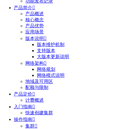
功能发布记录
产品简介

产品概述
核心概念
产品优势
应用场景
版本说明

版本维护机制
支持版本
大版本更新说明
网络架构

网络规划
网络模式说明
地域及可用区
配额与限制
产品定价

计费概述
入门指南

快速创建集群
操作指南

集群
