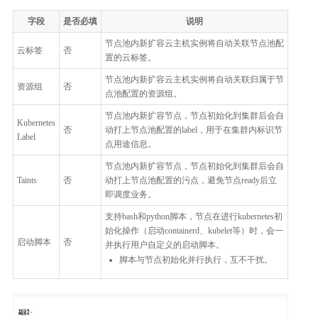
字段
是否必填
说明
节点池内新扩容云主机实例将自动关联节点池配
云标签
否
置的云标签。
节点池内新扩容云主机实例将自动关联归属于节
资源组
否
点池配置的资源组。
节点池内新扩容节点，节点初始化到集群后会自
Kubernetes
否
动打上节点池配置的label，用于在集群内标识节
Label
点用途信息。
节点池内新扩容节点，节点初始化到集群后会自
Taints
否
动打上节点池配置的污点，避免节点ready后立
即调度业务。
支持bash和python脚本，节点在进行kubernetes初
始化操作（启动containerd、kubelet等）时，会一
启动脚本
否
并执行用户自定义的启动脚本。
脚本与节点初始化并行执行，互不干扰。