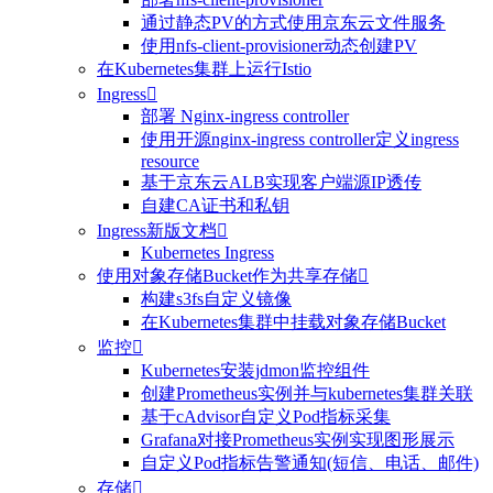
通过静态PV的方式使用京东云文件服务
使用nfs-client-provisioner动态创建PV
在Kubernetes集群上运行Istio
Ingress

部署 Nginx-ingress controller
使用开源nginx-ingress controller定义ingress
resource
基于京东云ALB实现客户端源IP透传
自建CA证书和私钥
Ingress新版文档

Kubernetes Ingress
使用对象存储Bucket作为共享存储

构建s3fs自定义镜像
在Kubernetes集群中挂载对象存储Bucket
监控

Kubernetes安装jdmon监控组件
创建Prometheus实例并与kubernetes集群关联
基于cAdvisor自定义Pod指标采集
Grafana对接Prometheus实例实现图形展示
自定义Pod指标告警通知(短信、电话、邮件)
存储
