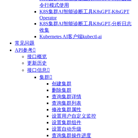
令行模式使用
K8S集群AI智能诊断工具K8sGPT-K8sGPT
Operator
K8S集群AI智能诊断工具K8sGPT-分析日志
收集
Kubernetes AI客户端kubectl-ai
常见问题
API参考

接口概览
更新历史
接口信息

集群

创建集群
删除集群
查询集群详情
查询集群列表
修改集群属性
设置用户自定义监控
设置集群组件
设置自动升级
查询集群操作进度