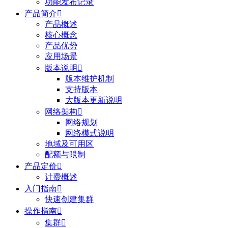
功能发布记录
产品简介

产品概述
核心概念
产品优势
应用场景
版本说明

版本维护机制
支持版本
大版本更新说明
网络架构

网络规划
网络模式说明
地域及可用区
配额与限制
产品定价

计费概述
入门指南

快速创建集群
操作指南

集群
