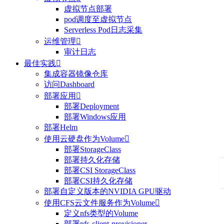
虚拟节点部署
pod调度至虚拟节点
Serverless Pod日志采集
运维管理

审计日志
最佳实践

集成容器镜像仓库
访问Dashboard
部署应用

部署Deployment
部署Windows应用
部署Helm
使用云硬盘作为Volume

部署StorageClass
部署持久化存储
部署CSI StorageClass
部署CSI持久化存储
部署自定义版本的NVIDIA GPU驱动
使用CFS云文件服务作为Volume

定义nfs类型的Volume
部署nfs-client-provisioner