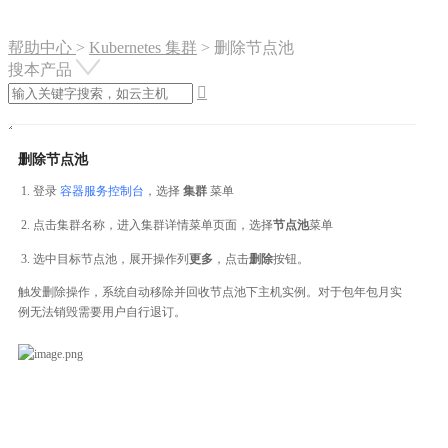
帮助中心
>
Kubernetes 集群
>
删除节点池
搜本产品

删除节点池
登录
容器服务控制台
，选择
集群
菜单
点击集群名称，进入集群详情菜单页面，选择
节点池
菜单
选中目标节点池，展开操作列
更多
，点击
删除
按钮。
触发删除操作，系统自动移除并回收节点池下主机实例。对于包年包月实
例无法销毁需要用户自行退订。