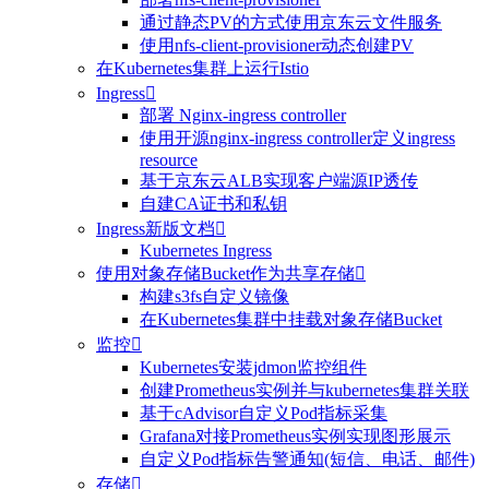
通过静态PV的方式使用京东云文件服务
使用nfs-client-provisioner动态创建PV
在Kubernetes集群上运行Istio
Ingress

部署 Nginx-ingress controller
使用开源nginx-ingress controller定义ingress
resource
基于京东云ALB实现客户端源IP透传
自建CA证书和私钥
Ingress新版文档

Kubernetes Ingress
使用对象存储Bucket作为共享存储

构建s3fs自定义镜像
在Kubernetes集群中挂载对象存储Bucket
监控

Kubernetes安装jdmon监控组件
创建Prometheus实例并与kubernetes集群关联
基于cAdvisor自定义Pod指标采集
Grafana对接Prometheus实例实现图形展示
自定义Pod指标告警通知(短信、电话、邮件)
存储
