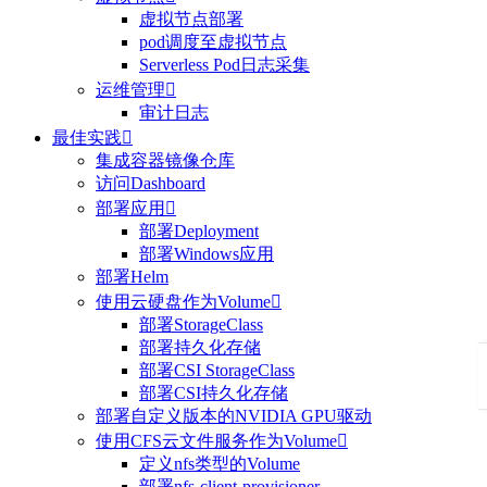
虚拟节点部署
pod调度至虚拟节点
Serverless Pod日志采集
运维管理

审计日志
最佳实践

集成容器镜像仓库
访问Dashboard
部署应用

部署Deployment
部署Windows应用
部署Helm
使用云硬盘作为Volume

部署StorageClass
部署持久化存储
部署CSI StorageClass
部署CSI持久化存储
部署自定义版本的NVIDIA GPU驱动
使用CFS云文件服务作为Volume

定义nfs类型的Volume
部署nfs-client-provisioner