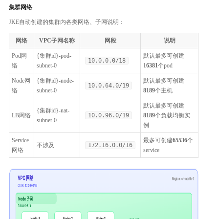
集群网络
JKE自动创建的集群内各类网络、子网说明：
网络
VPC子网名称
网段
说明
Pod网
{集群id}-pod-
默认最多可创建
10.0.0.0/18
络
subnet-0
16381
​个pod​
Node网
{集群id}-node-
默认最多可创建
10.0.64.0/19
络
subnet-0
8189
个主机​
默认最多可创建
{集群id}-nat-
LB网络
10.0.96.0/19
8189
​个负载均衡实
subnet-0
例​
Service
最多可创建
65536
个
不涉及
172.16.0.0/16
网络
service​