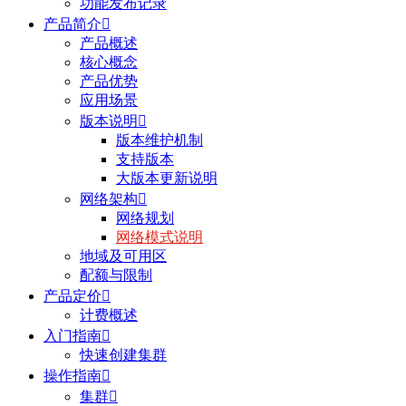
功能发布记录
产品简介

产品概述
核心概念
产品优势
应用场景
版本说明

版本维护机制
支持版本
大版本更新说明
网络架构

网络规划
网络模式说明
地域及可用区
配额与限制
产品定价

计费概述
入门指南

快速创建集群
操作指南

集群
