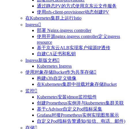
通过静态PV的方式使用京东云文件服务
使用nfs-client-provisioner动态创建PV
在Kubernetes集群上运行Istio
Ingress

部署 Nginx-ingress controller
使用开源nginx-ingress controller定义ingress
resource
基于京东云ALB实现客户端源IP透传
自建CA证书和私钥
Ingress新版文档

Kubernetes Ingress
使用对象存储Bucket作为共享存储

构建s3fs自定义镜像
在Kubernetes集群中挂载对象存储Bucket
监控

Kubernetes安装jdmon监控组件
创建Prometheus实例并与kubernetes集群关联
基于cAdvisor自定义Pod指标采集
Grafana对接Prometheus实例实现图形展示
自定义Pod指标告警通知(短信、电话、邮件)
存储
