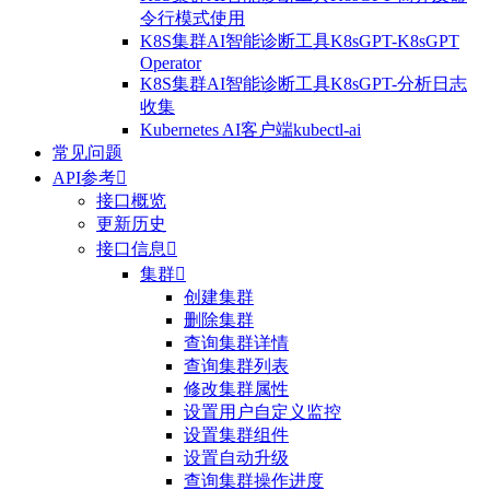
令行模式使用
K8S集群AI智能诊断工具K8sGPT-K8sGPT
Operator
K8S集群AI智能诊断工具K8sGPT-分析日志
收集
Kubernetes AI客户端kubectl-ai
常见问题
API参考

接口概览
更新历史
接口信息

集群

创建集群
删除集群
查询集群详情
查询集群列表
修改集群属性
设置用户自定义监控
设置集群组件
设置自动升级
查询集群操作进度