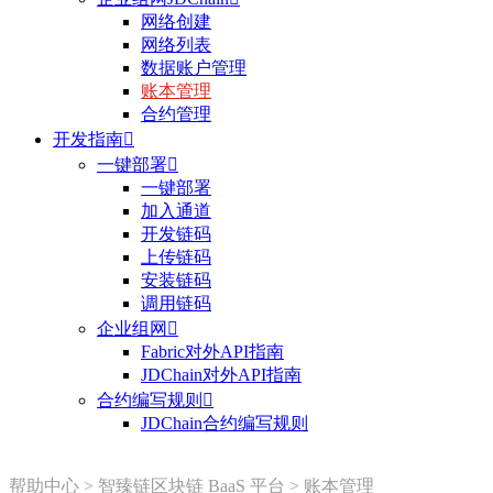
网络创建
网络列表
数据账户管理
账本管理
合约管理
开发指南

一键部署

一键部署
加入通道
开发链码
上传链码
安装链码
调用链码
企业组网

Fabric对外API指南
JDChain对外API指南
合约编写规则

JDChain合约编写规则
帮助中心
>
智臻链区块链 BaaS 平台
>
账本管理