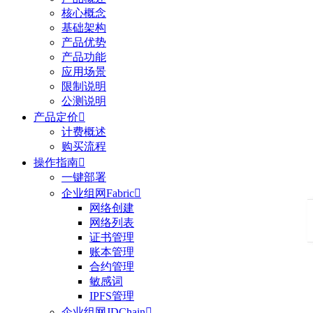
核心概念
基础架构
产品优势
产品功能
应用场景
限制说明
公测说明
产品定价

计费概述
购买流程
操作指南

一键部署
企业组网Fabric

网络创建
网络列表
证书管理
账本管理
合约管理
敏感词
IPFS管理
企业组网JDChain
