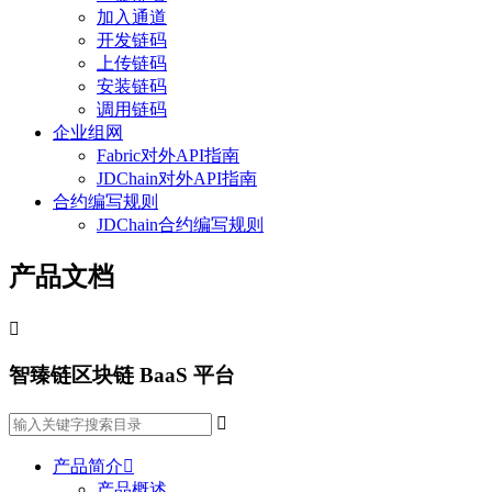
加入通道
开发链码
上传链码
安装链码
调用链码
企业组网
Fabric对外API指南
JDChain对外API指南
合约编写规则
JDChain合约编写规则
产品文档

智臻链区块链 BaaS 平台

产品简介

产品概述