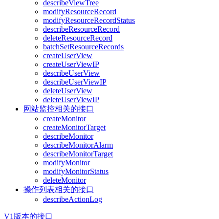
describeViewTree
modifyResourceRecord
modifyResourceRecordStatus
describeResourceRecord
deleteResourceRecord
batchSetResourceRecords
createUserView
createUserViewIP
describeUserView
describeUserViewIP
deleteUserView
deleteUserViewIP
网站监控相关的接口
createMonitor
createMonitorTarget
describeMonitor
describeMonitorAlarm
describeMonitorTarget
modifyMonitor
modifyMonitorStatus
deleteMonitor
操作列表相关的接口
describeActionLog
V1版本的接口