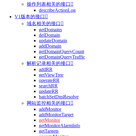
操作列表相关的接口

describeActionLog
V1版本的接口

域名相关的接口

getDomains
delDomain
updateDomain
addDomain
getDomainQueryCount
getDomainQueryTraffic
解析记录相关的接口

addRR
getViewTree
operateRR
searchRR
updateRR
batchSetDnsResolve
网站监控相关的接口

addMonitor
addMonitorTarget
getMonitor
getMonitorAlarmInfo
getTargets