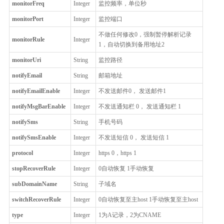
monitorFreq
Integer
监控频率，单位秒
monitorPort
Integer
监控端口
不做任何修改0，强制暂停解析记录
monitorRule
Integer
1，自动切换到备用地址2
monitorUri
String
监控路径
notifyEmail
String
邮箱地址
notifyEmailEnable
Integer
不发送邮件0， 发送邮件1
notifyMsgBarEnable
Integer
不发送通知栏 0， 发送通知栏 1
notifySms
String
手机号码
notifySmsEnable
Integer
不发送短信 0， 发送短信 1
protocol
Integer
https 0，https 1
stopRecoverRule
Integer
0自动恢复 1手动恢复
subDomainName
String
子域名
switchRecoverRule
Integer
0自动恢复至主host 1手动恢复至主host
type
Integer
1为A记录，2为CNAME