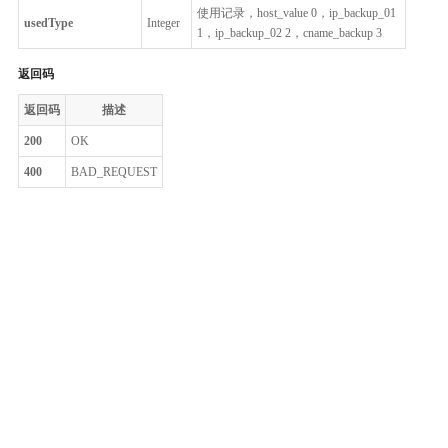
使用记录，host_value 0，ip_backup_01
usedType
Integer
1，ip_backup_02 2，cname_backup 3
返回码
返回码
描述
200
OK
400
BAD_REQUEST