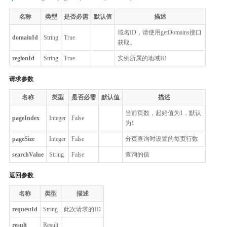
名称
类型
是否必需
默认值
描述
域名ID，请使用getDomains接口
domainId
String
True
获取。
regionId
String
True
实例所属的地域ID
请求参数
名称
类型
是否必需
默认值
描述
当前页数，起始值为1，默认
pageIndex
Integer
False
为1
pageSize
Integer
False
分页查询时设置的每页行数
searchValue
String
False
查询的值
返回参数
名称
类型
描述
requestId
String
此次请求的ID
result
Result