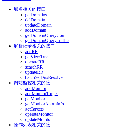
域名相关的接口
getDomains
delDomain
updateDomain
addDomain
getDomainQueryCount
getDomainQueryTraffic
解析记录相关的接口
addRR
getViewTree
operateRR
searchRR
updateRR
batchSetDnsResolve
网站监控相关的接口
addMonitor
addMonitorTarget
getMonitor
getMonitorAlarmInfo
getTargets
operateMonitor
updateMonitor
操作列表相关的接口