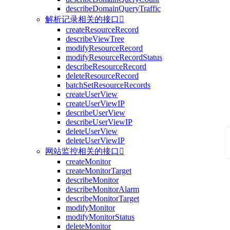
describeDomainQueryTraffic
解析记录相关的接口

createResourceRecord
describeViewTree
modifyResourceRecord
modifyResourceRecordStatus
describeResourceRecord
deleteResourceRecord
batchSetResourceRecords
createUserView
createUserViewIP
describeUserView
describeUserViewIP
deleteUserView
deleteUserViewIP
网站监控相关的接口

createMonitor
createMonitorTarget
describeMonitor
describeMonitorAlarm
describeMonitorTarget
modifyMonitor
modifyMonitorStatus
deleteMonitor