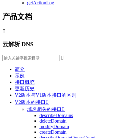
getActionLog
产品文档

云解析 DNS

简介
示例
接口概览
更新历史
V2版本与V1版本接口的区别
V2版本的接口

域名相关的接口

describeDomains
deleteDomain
modifyDomain
createDomain
describeDomainQueryCount