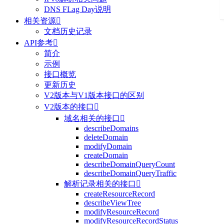
DNS FLag Day说明
相关资源

文档历史记录
API参考

简介
示例
接口概览
更新历史
V2版本与V1版本接口的区别
V2版本的接口

域名相关的接口

describeDomains
deleteDomain
modifyDomain
createDomain
describeDomainQueryCount
describeDomainQueryTraffic
解析记录相关的接口

createResourceRecord
describeViewTree
modifyResourceRecord
modifyResourceRecordStatus