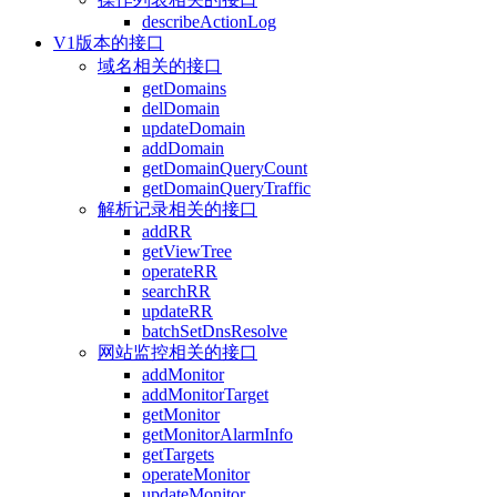
describeActionLog
V1版本的接口
域名相关的接口
getDomains
delDomain
updateDomain
addDomain
getDomainQueryCount
getDomainQueryTraffic
解析记录相关的接口
addRR
getViewTree
operateRR
searchRR
updateRR
batchSetDnsResolve
网站监控相关的接口
addMonitor
addMonitorTarget
getMonitor
getMonitorAlarmInfo
getTargets
operateMonitor
updateMonitor