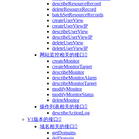
describeResourceRecord
deleteResourceRecord
batchSetResourceRecords
createUserView
createUserViewIP
describeUserView
describeUserViewIP
deleteUserView
deleteUserViewIP
网站监控相关的接口

createMonitor
createMonitorTarget
describeMonitor
describeMonitorAlarm
describeMonitorTarget
modifyMonitor
modifyMonitorStatus
deleteMonitor
操作列表相关的接口

describeActionLog
V1版本的接口

域名相关的接口

getDomains
delDomain