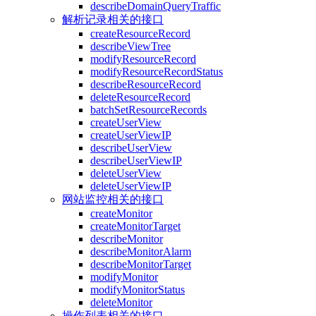
describeDomainQueryTraffic
解析记录相关的接口
createResourceRecord
describeViewTree
modifyResourceRecord
modifyResourceRecordStatus
describeResourceRecord
deleteResourceRecord
batchSetResourceRecords
createUserView
createUserViewIP
describeUserView
describeUserViewIP
deleteUserView
deleteUserViewIP
网站监控相关的接口
createMonitor
createMonitorTarget
describeMonitor
describeMonitorAlarm
describeMonitorTarget
modifyMonitor
modifyMonitorStatus
deleteMonitor
操作列表相关的接口