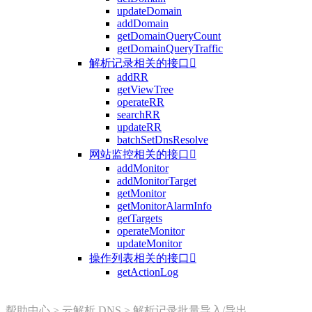
updateDomain
addDomain
getDomainQueryCount
getDomainQueryTraffic
解析记录相关的接口

addRR
getViewTree
operateRR
searchRR
updateRR
batchSetDnsResolve
网站监控相关的接口

addMonitor
addMonitorTarget
getMonitor
getMonitorAlarmInfo
getTargets
operateMonitor
updateMonitor
操作列表相关的接口

getActionLog
帮助中心
>
云解析 DNS
>
解析记录批量导入/导出