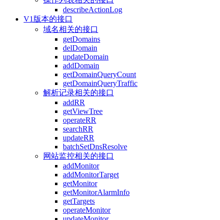
describeActionLog
V1版本的接口
域名相关的接口
getDomains
delDomain
updateDomain
addDomain
getDomainQueryCount
getDomainQueryTraffic
解析记录相关的接口
addRR
getViewTree
operateRR
searchRR
updateRR
batchSetDnsResolve
网站监控相关的接口
addMonitor
addMonitorTarget
getMonitor
getMonitorAlarmInfo
getTargets
operateMonitor
updateMonitor