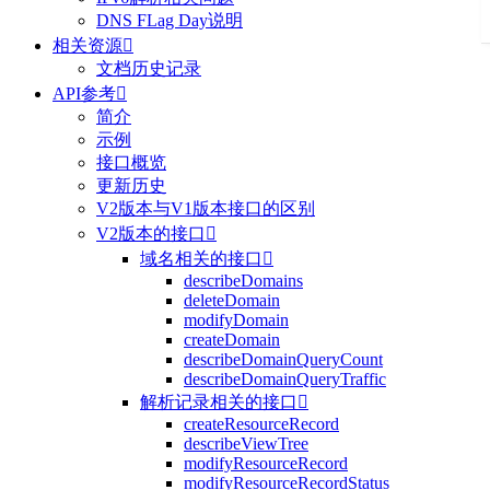
DNS FLag Day说明
相关资源

文档历史记录
API参考

简介
示例
接口概览
更新历史
V2版本与V1版本接口的区别
V2版本的接口

域名相关的接口

describeDomains
deleteDomain
modifyDomain
createDomain
describeDomainQueryCount
describeDomainQueryTraffic
解析记录相关的接口

createResourceRecord
describeViewTree
modifyResourceRecord
modifyResourceRecordStatus