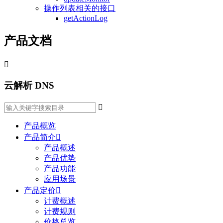
操作列表相关的接口
getActionLog
产品文档

云解析 DNS

产品概览
产品简介

产品概述
产品优势
产品功能
应用场景
产品定价

计费概述
计费规则
价格总览