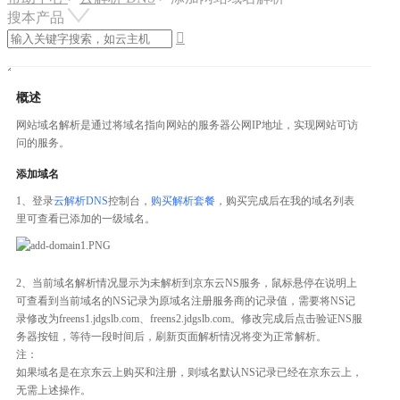
搜本产品

概述
网站域名解析是通过将域名指向网站的服务器公网IP地址，实现网站可访
问的服务。
添加域名
1、登录
云解析DNS
控制台，
购买解析套餐
，购买完成后在我的域名列表
里可查看已添加的一级域名。
2、当前域名解析情况显示为未解析到京东云NS服务，鼠标悬停在说明上
可查看到当前域名的NS记录为原域名注册服务商的记录值，需要将NS记
录修改为freens1.jdgslb.com、freens2.jdgslb.com。修改完成后点击验证NS服
务器按钮，等待一段时间后，刷新页面解析情况将变为正常解析。
注：
如果域名是在京东云上购买和注册，则域名默认NS记录已经在京东云上，
无需上述操作。