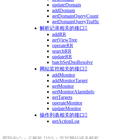
updateDomain
addDomain
getDomainQueryCount
getDomainQueryTraffic
解析记录相关的接口

addRR
getViewTree
operateRR
searchRR
updateRR
batchSetDnsResolve
网站监控相关的接口

addMonitor
addMonitorTarget
getMonitor
getMonitorAlarmInfo
getTargets
operateMonitor
updateMonitor
操作列表相关的接口

getActionLog
帮助中心
>
云解析 DNS
>
添加网站域名解析