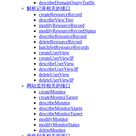
describeDomainQueryTraffic
解析记录相关的接口
createResourceRecord
describeViewTree
modifyResourceRecord
modifyResourceRecordStatus
describeResourceRecord
deleteResourceRecord
batchSetResourceRecords
createUserView
createUserViewIP
describeUserView
describeUserViewIP
deleteUserView
deleteUserViewIP
网站监控相关的接口
createMonitor
createMonitorTarget
describeMonitor
describeMonitorAlarm
describeMonitorTarget
modifyMonitor
modifyMonitorStatus
deleteMonitor
操作列表相关的接口