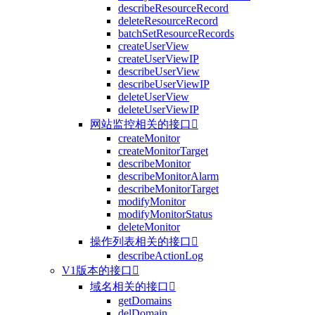
describeResourceRecord
deleteResourceRecord
batchSetResourceRecords
createUserView
createUserViewIP
describeUserView
describeUserViewIP
deleteUserView
deleteUserViewIP
网站监控相关的接口

createMonitor
createMonitorTarget
describeMonitor
describeMonitorAlarm
describeMonitorTarget
modifyMonitor
modifyMonitorStatus
deleteMonitor
操作列表相关的接口

describeActionLog
V1版本的接口

域名相关的接口

getDomains
delDomain