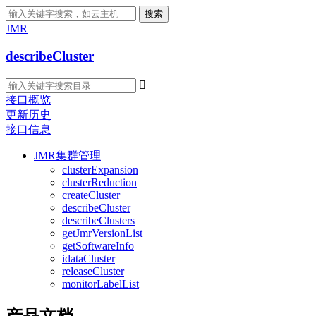
搜索
JMR
describeCluster

接口概览
更新历史
接口信息
JMR集群管理
clusterExpansion
clusterReduction
createCluster
describeCluster
describeClusters
getJmrVersionList
getSoftwareInfo
idataCluster
releaseCluster
monitorLabelList