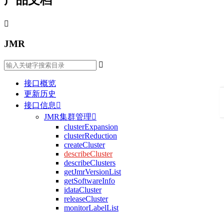
产品文档

JMR

接口概览
更新历史
接口信息

JMR集群管理

clusterExpansion
clusterReduction
createCluster
describeCluster
describeClusters
getJmrVersionList
getSoftwareInfo
idataCluster
releaseCluster
monitorLabelList