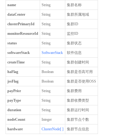
name
String
集群名称
dataCenter
String
集群所属地域
clusterPrimaryId
String
集群ID
monitorResourceId
String
监控ID
status
String
集群状态
softwareStack
SoftwareStack
软件信息
createTime
String
集群创建时间
haFlag
Boolean
集群是否高可用
jssFlag
Boolean
集群是否使用OSS
payPrice
String
集群费用
payType
String
集群收费类型
duration
String
集群运行时间
nodeCount
Integer
集群节点个数
hardware
ClusterNode[ ]
集群节点信息