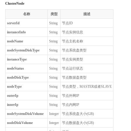
ClusterNode
名称
类型
描述
serverId
String
节点ID
instanceInfo
String
节点实例信息
nodeName
String
节点主机名称
nodeSystemDiskType
String
节点系统盘类型
instanceType
String
节点实例类型
nodeStatus
String
节点运行状态
nodeDiskType
String
节点数据盘类型
nodeType
String
节点类型，MASTER或者SLAVE
outerIp
String
节点外网IP
innerIp
String
节点内网IP
nodeSystemDiskVolume
Integer
节点系统盘大小(GB)
nodeDiskVolume
Integer
节点数据盘大小(GB)