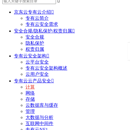

京东云专有云介绍

专有云简介
专有云安全需求
安全合规/隐私保护/权责归属

安全合规
隐私保护
权责归属
专有云安全架构

云平台安全
专有云安全架构概述
云用户安全
专有云云产品安全

计算
网络
存储
云数据库与缓存
管理
大数据与分析
互联网中间件
专有云NF1