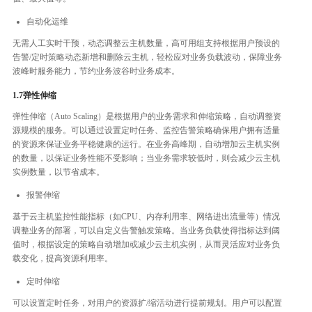
自动化运维
无需人工实时干预，动态调整云主机数量，高可用组支持根据用户预设的
告警/定时策略动态新增和删除云主机，轻松应对业务负载波动，保障业务
波峰时服务能力，节约业务波谷时业务成本。
1.7弹性伸缩
弹性伸缩（Auto Scaling）是根据用户的业务需求和伸缩策略，自动调整资
源规模的服务。可以通过设置定时任务、监控告警策略确保用户拥有适量
的资源来保证业务平稳健康的运行。在业务高峰期，自动增加云主机实例
的数量，以保证业务性能不受影响；当业务需求较低时，则会减少云主机
实例数量，以节省成本。
报警伸缩
基于云主机监控性能指标（如CPU、内存利用率、网络进出流量等）情况
调整业务的部署，可以自定义告警触发策略。当业务负载使得指标达到阈
值时，根据设定的策略自动增加或减少云主机实例，从而灵活应对业务负
载变化，提高资源利用率。
定时伸缩
可以设置定时任务，对用户的资源扩/缩活动进行提前规划。用户可以配置