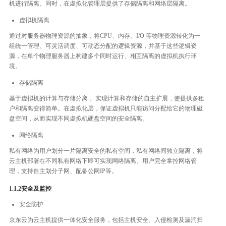
机进⾏隔离。同时，在虚拟化管理层提供了存储隔离和网络层隔离。
虚拟机隔离
通过对服务器物理资源的抽象，将CPU、内存、I/O 等物理资源转化为一
组统一管理、可灵活调度、可动态分配的逻辑资源，并基于这些逻辑资
源，在单个物理服务器上构建多个同时运行、相互隔离的虚拟机执行环
境。
存储隔离
基于虚拟机的计算与存储分离， 实现计算和存储的自主扩展，使提供多租
户和隔离变得简单。在虚拟化层，保证虚拟机只能访问分配给它的物理磁
盘空间，从而实现不同虚拟机硬盘空间的安全隔离。
网络隔离
私有网络为用户划分一片隔离安全的私有空间，私有网络间独立隔离，将
云主机部署在不同私有网络下即可实现网络隔离。用户完全掌控网络管
理，支持自主划分子网、配备公网IP等。
1.1.2安全及监控
安全防护
京东云为云主机提供一体化安全服务，包括主机安全、入侵检测及漏洞扫