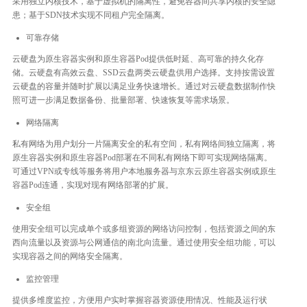
采用独立内核技术，基于虚拟机的隔离性，避免容器间共享内核的安全隐
患；基于SDN技术实现不同租户完全隔离。
可靠存储
云硬盘为原生容器实例和原生容器Pod提供低时延、高可靠的持久化存
储。云硬盘有高效云盘、SSD云盘两类云硬盘供用户选择。支持按需设置
云硬盘的容量并随时扩展以满足业务快速增长。通过对云硬盘数据制作快
照可进一步满足数据备份、批量部署、快速恢复等需求场景。
网络隔离
私有网络为用户划分一片隔离安全的私有空间，私有网络间独立隔离，将
原生容器实例和原生容器Pod部署在不同私有网络下即可实现网络隔离。
可通过VPN或专线等服务将用户本地服务器与京东云原生容器实例或原生
容器Pod连通，实现对现有网络部署的扩展。
安全组
使用安全组可以完成单个或多组资源的网络访问控制，包括资源之间的东
西向流量以及资源与公网通信的南北向流量。通过使用安全组功能，可以
实现容器之间的网络安全隔离。
监控管理
提供多维度监控，方便用户实时掌握容器资源使用情况、性能及运行状