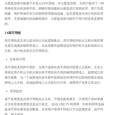
云硬盘加密功能基于京东云KMS系统，对云硬盘加密，为用户提供了一种
简单的安全的加密手段，能够对新创建的云硬盘进行加密处理。用户无需
构建、维护和保护自己的密钥管理基础设施，也无需更改任何已有的应用
程序，无需做额外的加解密操作，云硬盘加密功能对于用户的业务是透明
的。
1.6高可用组
高可用组是京东云提供的云主机逻辑集合，高可用组内的云主机分散部署
在相互隔离的物理资源上，当出现硬件故障或定时维护时只会影响部分云
主机，用户的业务仍为可用状态。
业务高可用
高可用组支持跨可用区，当用户选择在高可用组内部署云主机时，京东云
将保证用户的云主机分散在多可用区的不同的物理故障域上，故障域之间
相互隔离，当一个故障域内发生硬件故障或定时维护时仅影响部署在该故
障域上云主机，其他故障域上云主机仍为可用，保障用户业务正常运行。
资源监控
基于多维度监控高可用组内云主机，可视化图表展示，方便用户实时掌握
云主机资源使用情况及运行状态。 自动上报CPU利用率、内存利用率及磁
盘读写吞吐量等监控数据，支持用户使用不同统计方法监测资源，如平均
值、最大值等。