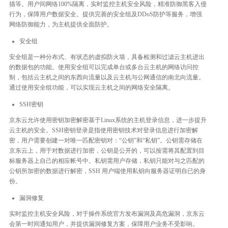
描等。用户间网络100%隔离，实时监控主机安全风险，精准防御黑客入侵
行为，保障用户数据安全。提供完善的安全组及DDoS防护等服务，增强
网络防御能力，为主机提供全面防护。
安全组
安全组是一种分布式、有状态的虚拟防火墙，具备检测和过滤云主机进出
的数据包的功能。使用安全组可以完成单台或多台云主机的网络访问控
制，包括云主机之间的东西向流量以及云主机与公网通信的南北向流量。
通过使用安全组功能，可以实现云主机之间的网络安全隔离。
SSH密钥
京东云允许使用密钥加密解密基于Linux系统的主机登录信息，进一步提升
云主机的安全。SSH密钥登录是指使用密钥技术对登录信息进行加密解
密，用户需要创建一对唯一匹配密钥对：“公钥”和“私钥”。公钥需存储在
京东云上，用于对数据进行加密，公钥是公开的，可以按需将其配置到目
标服务器上自己的相应帐号中。私钥需用户存储，私钥只能对与之匹配的
公钥所加密的数据进行解密，SSH 用户端使用私钥向服务器证明自已的身
份。
漏洞修复
实时监控主机安全风险，对于操作系统官方发布漏洞及高危漏洞，京东云
会第一时间通知用户，并提供漏洞修复方案，保障用户业务不受影响。