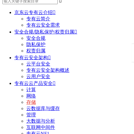

京东云专有云介绍

专有云简介
专有云安全需求
安全合规/隐私保护/权责归属

安全合规
隐私保护
权责归属
专有云安全架构

云平台安全
专有云安全架构概述
云用户安全
专有云云产品安全

计算
网络
存储
云数据库与缓存
管理
大数据与分析
互联网中间件
专有云NF1