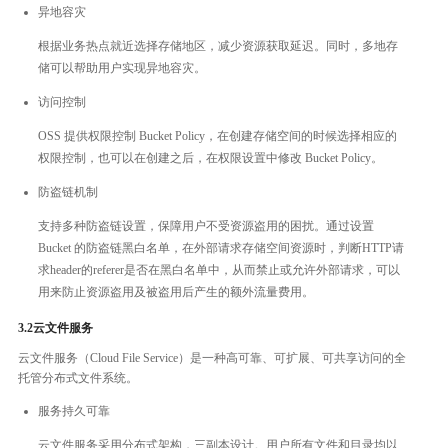
异地容灾
根据业务热点就近选择存储地区，减少资源获取延迟。同时，多地存
储可以帮助用户实现异地容灾。
访问控制
OSS 提供权限控制 Bucket Policy，在创建存储空间的时候选择相应的
权限控制，也可以在创建之后，在权限设置中修改 Bucket Policy。
防盗链机制
支持多种防盗链设置，保障用户不受资源盗用的困扰。通过设置
Bucket 的防盗链黑白名单，在外部请求存储空间资源时，判断HTTP请
求header的referer是否在黑白名单中，从而禁止或允许外部请求，可以
用来防止资源盗用及被盗用后产生的额外流量费用。
3.2云文件服务
云文件服务（Cloud File Service）是一种高可靠、可扩展、可共享访问的全
托管分布式文件系统。
服务持久可靠
云文件服务采用分布式架构，三副本设计。用户所有文件和目录均以