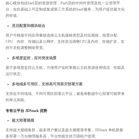
核心模块包括IaaS层的资源管理，PaaS层的中间件管理及统一云管理平
台，在此基础上可定制或集成第三方系统的SaaS服务，为用户提供最大化
的价值。
灵活配置和模块组合
用户可根据不同应用量级选择云主机规格类型及对应规格，按需分配
CPU、内存、存储以及公网IP。支持灵活调整CPU及内存、存储扩容，支
持不关机调整网络带宽。
多维度监控，应对突发场景
基于多维度监控云主机，方便用户实时掌握云主机资源使用情况、性能及
运行状态。
多地域多可用区，支持高可用容灾部署方案
支持在不同地域、不同可用区部署云平台，避免单数据中心部署可能带来
的单点风险。
专有云平台 JDStack 优势
超大部署规模
支持超大规模集群，超多用户量以及超大规模请求量。JDStack 单机群最
多部署一万台物理服务器，平台性能支持万级租户使用。