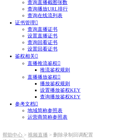
查询直播截图张数
查询播放URL排行
查询在线流列表
证书管理

查询直播证书
设置直播证书
查询回看证书
设置回看证书
鉴权相关

直播推流鉴权

推流鉴权规则
直播播放鉴权

播放鉴权规则
设置播放鉴权KEY
查询播放鉴权KEY
参考文档

地域简称参照表
运营商简称参照表
帮助中心
>
视频直播
>
删除录制回调配置