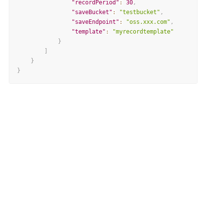
"recordPeriod"
:
30
,
"saveBucket"
:
"testbucket"
,
"saveEndpoint"
:
"oss.xxx.com"
,
"template"
:
"myrecordtemplate"
}
]
}
}