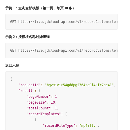
示例 1：查询全部模板（第一页，每页 10 条）
示例 2：按模板名称过滤查询
返回示例
{
"requestId"
:
"bgvmivir54gddpgi764se9f4kfr7ge41"
,
"result"
:
{
"pageNumber"
:
1
,
"pageSize"
:
10
,
"totalCount"
:
1
,
"recordTemplates"
:
[
{
"recordFileType"
:
"mp4;flv"
,