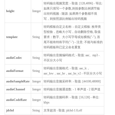
转码输出视频宽度: - 取值: [128,4096] - 等比:
如果只填写一个参数,则按参数比例调节输
height
Integer
出转码视频 - 随源: 如果两个参数都不填
写，则按照源比例输出转码视频
转码模板自定义名称: - 自定义模板: 枚举类
型校验，忽略大小写，自动删除空格, 取值
template
String
要求：数字、大小写字母或短横线("-"), 首
尾不能有特殊字符("-") - 注意: 不能与标准的
转码模板和已定义命名重复
转码输出音频编码格式: - 取值: aac、mp3 -
audioCodec
String
不区分大小写
转码输出音频格式: - 取值: aac_lc，
audioFormat
String
aac_low，aac_he，aac_he_v2 - 不区分大小写
audioSampleRate
Integer
转码输出音频采样率: - 取值: [44100,48000]
audioChannel
Integer
转码输出音频通道数: - 1 单声道 - 2 双声道
转码输出音频码率: - 取值: [16,128] - 单位:
audioCodeRate
Integer
kbps
jdchd
String
京享超清 - 取值: jdchd-1.0,off