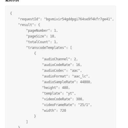
{

    "requestId": "bgvmivir54gddpgi764se9f4kfr7ge41", 

    "result": {

        "pageNumber": 1, 

        "pageSize": 10, 

        "totalCount": 1, 

        "transcodeTemplates": [

            {

                "audioChannel": 2, 

                "audioCodeRate": 16, 

                "audioCodec": "aac", 

                "audioFormat": "aac_lc", 

                "audioSampleRate": 44800, 

                "height": 480, 

                "template": "yt", 

                "videoCodeRate": 300, 

                "videoFrameRate": "25/1", 

                "width": 720

            }

        ]

    }
