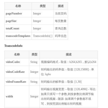
名称
类型
描述
pageNumber
Integer
当前页码
pageSize
Integer
每页数量
totalCount
Integer
查询总数
transcodeTemplates
TranscodeInfo[ ]
码率信息
TranscodeInfo
名称
类型
描述
videoCodec
String
视频编码格式 - 取值：h264,h265，默认h264
转码输出的码率值: - 取值: [128,15000] - 单
videoCodeRate
Integer
位: kpbs
videoFrameRate
String
转码输出的帧率值: - 取值: [1,30]
转码输出视频宽度: - 取值: [128,4096] - 等比:
如果只填写一个参数,则按参数比例调节输
width
Integer
出转码视频 - 随源: 如果两个参数都不填
写，则按照源比例输出转码视频