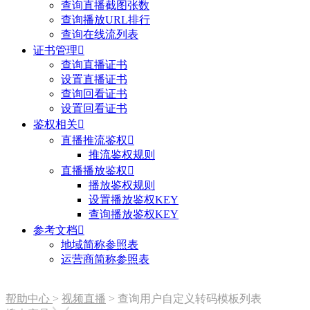
查询直播截图张数
查询播放URL排行
查询在线流列表
证书管理

查询直播证书
设置直播证书
查询回看证书
设置回看证书
鉴权相关

直播推流鉴权

推流鉴权规则
直播播放鉴权

播放鉴权规则
设置播放鉴权KEY
查询播放鉴权KEY
参考文档

地域简称参照表
运营商简称参照表
帮助中心
>
视频直播
>
查询用户自定义转码模板列表