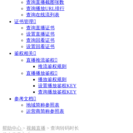
查询直播截图张数
查询播放URL排行
查询在线流列表
证书管理

查询直播证书
设置直播证书
查询回看证书
设置回看证书
鉴权相关

直播推流鉴权

推流鉴权规则
直播播放鉴权

播放鉴权规则
设置播放鉴权KEY
查询播放鉴权KEY
参考文档

地域简称参照表
运营商简称参照表
帮助中心
>
视频直播
>
查询转码时长