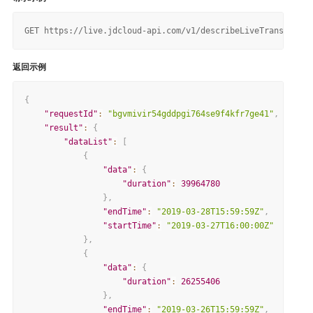
返回示例
{
"requestId"
:
"bgvmivir54gddpgi764se9f4kfr7ge41"
,
"result"
:
{
"dataList"
:
[
{
"data"
:
{
"duration"
:
39964780
}
,
"endTime"
:
"2019-03-28T15:59:59Z"
,
"startTime"
:
"2019-03-27T16:00:00Z"
}
,
{
"data"
:
{
"duration"
:
26255406
}
,
"endTime"
:
"2019-03-26T15:59:59Z"
,