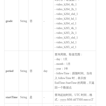
- video_h264_4k_1
- video_h264_2k_1
- video_h264_shd_1
- video_h264_hd_1
grade
String
否
-
- video_h264_sd_1
- video_h265_4k_1
- video_h265_2k_1
- video_h265_shd_1
- video_h265_hd_1
- video_h265_sd_1
查询周期。取值范围：
- day：1天
- month：1月
- year：1年
period
String
否
day
- followTime：跟随时间。当传
入 followTime 时，表示按
EndTime-StartTime 的周期，只返
回一个数据点
查询起始时间。UTC 时间，格
startTime
String
是
-
式：yyyy-MM-dd'T'HH:mm:ss'Z'