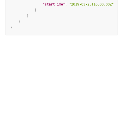
"startTime"
:
"2019-03-25T16:00:00Z"
}
]
}
}
整体评价？