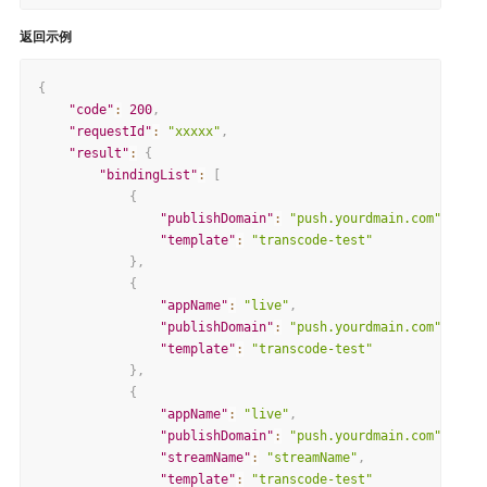
返回示例
{
"code"
:
200
,
"requestId"
:
"xxxxx"
,
"result"
:
{
"bindingList"
:
[
{
"publishDomain"
:
"push.yourdmain.com"
,
"template"
:
"transcode-test"
}
,
{
"appName"
:
"live"
,
"publishDomain"
:
"push.yourdmain.com"
,
"template"
:
"transcode-test"
}
,
{
"appName"
:
"live"
,
"publishDomain"
:
"push.yourdmain.com"
,
"streamName"
:
"streamName"
,
"template"
:
"transcode-test"