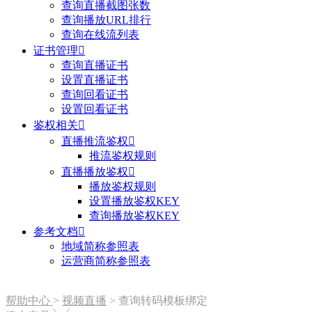
查询直播截图张数
查询播放URL排行
查询在线流列表
证书管理

查询直播证书
设置直播证书
查询回看证书
设置回看证书
鉴权相关

直播推流鉴权

推流鉴权规则
直播播放鉴权

播放鉴权规则
设置播放鉴权KEY
查询播放鉴权KEY
参考文档

地域简称参照表
运营商简称参照表
帮助中心
>
视频直播
>
查询转码模板绑定