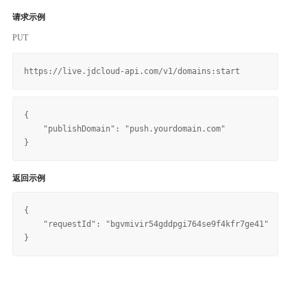
请求示例
PUT
{

    "publishDomain": "push.yourdomain.com"

返回示例
{

    "requestId": "bgvmivir54gddpgi764se9f4kfr7ge41"
