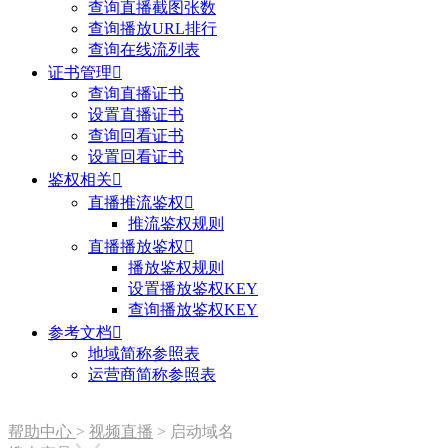
查询直播截图张数
查询播放URL排行
查询在线流列表
证书管理

查询直播证书
设置直播证书
查询回看证书
设置回看证书
鉴权相关

直播推流鉴权

推流鉴权规则
直播播放鉴权

播放鉴权规则
设置播放鉴权KEY
查询播放鉴权KEY
参考文档

地域简称参照表
运营商简称参照表
帮助中心
>
视频直播
>
启动域名