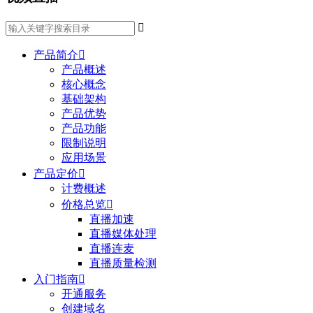

产品简介

产品概述
核心概念
基础架构
产品优势
产品功能
限制说明
应用场景
产品定价

计费概述
价格总览

直播加速
直播媒体处理
直播连麦
直播质量检测
入门指南

开通服务
创建域名