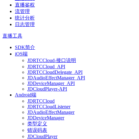
直播鉴权
流管理
统计分析
日志管理
直播工具
SDK简介
iOS端
JDRTCCloud-接口说明
JDRTCCloud_API
JDRTCCloudDelegate_API
JDAudioEffectManager_API
JDDeviceManager_API
JDCloudPlayer-API
Android端
JDRTCCloud
JDRTCCloudListener
JDAudioEffectManager
JDDeviceManager
类型定义
错误码表
JDCloudPlayer