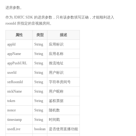
进房参数。
作为 JDRTC SDK 的进房参数，只有该参数填写正确，才能顺利进入
roomId 所指定的音视频房间。
属性
类型
描述
appId
String
应用标识
appName
String
应用名称
appPushURL
String
推流地址
userId
String
用户标识
strRoomId
String
字符串房间号
整体评价？
nickName
String
用户昵称
非常满意
token
String
鉴权票据
nonce
String
随机数
timestamp
String
时间戳
usedLive
boolean
是否使用直播功能