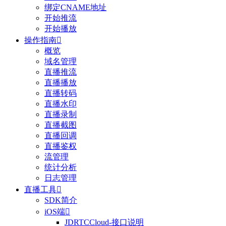
绑定CNAME地址
开始推流
开始播放
操作指南

概览
域名管理
直播推流
直播播放
直播转码
直播水印
直播录制
直播截图
直播回调
直播鉴权
流管理
统计分析
日志管理
直播工具

SDK简介
iOS端

JDRTCCloud-接口说明