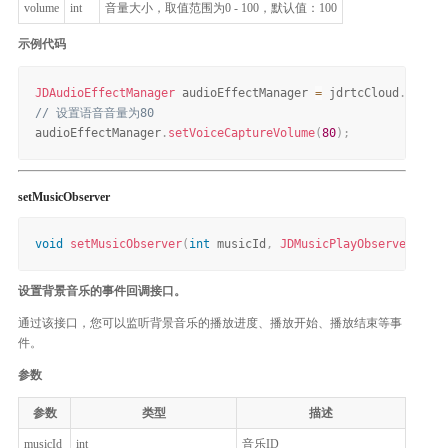
volume
int
音量大小，取值范围为0 - 100，默认值：100
示例代码
JDAudioEffectManager
 audioEffectManager 
=
 jdrtcCloud
.
getAud
// 设置语音音量为80
audioEffectManager
.
setVoiceCaptureVolume
(
80
)
;
setMusicObserver
void
setMusicObserver
(
int
 musicId
,
JDMusicPlayObserver
 obse
设置背景音乐的事件回调接口。
通过该接口，您可以监听背景音乐的播放进度、播放开始、播放结束等事
件。
参数
参数
类型
描述
musicId
int
音乐ID