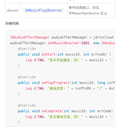
事件回调接口，详见
observer
JDMusicPlayObserver
JDMusicPlayObserver 定义
示例代码
JDAudioEffectManager
 audioEffectManager 
=
 jdrtcCloud
.
getAud
audioEffectManager
.
setMusicObserver
(
1001
,
new
JDAudioEffect
@Override
public
void
onStart
(
int
 musicId
,
int
 errCode
)
{
Log
.
d
(
TAG
,
"音乐开始播放，ID: "
+
 musicId 
+
", 错误码:
}
@Override
public
void
onPlayProgress
(
int
 musicId
,
long
 curPtsMS
,
Log
.
d
(
TAG
,
"播放进度: "
+
 curPtsMS 
+
"/"
+
 durationM
}
@Override
public
void
onComplete
(
int
 musicId
,
int
 errCode
)
{
Log
.
d
(
TAG
,
"音乐播放完成，ID: "
+
 musicId 
+
", 错误码:
}