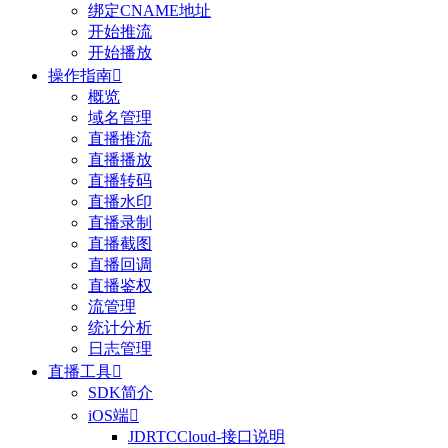
绑定CNAME地址
开始推流
开始播放
操作指南

概览
域名管理
直播推流
直播播放
直播转码
直播水印
直播录制
直播截图
直播回调
直播鉴权
流管理
统计分析
日志管理
直播工具

SDK简介
iOS端

JDRTCCloud-接口说明