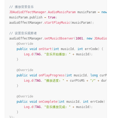
// 播放背景音乐
JDAudioEffectManager
.
AudioMusicParam
 musicParam 
=
new
JDAud
musicParam
.
publish 
=
true
;
audioEffectManager
.
startPlayMusic
(
musicParam
)
;
// 设置音乐观察者
audioEffectManager
.
setMusicObserver
(
1001
,
new
JDAudioEffect
@Override
public
void
onStart
(
int
 musicId
,
int
 errCode
)
{
Log
.
d
(
TAG
,
"音乐开始播放: "
+
 musicId
)
;
}
@Override
public
void
onPlayProgress
(
int
 musicId
,
long
 curPtsMS
,
Log
.
d
(
TAG
,
"播放进度: "
+
 curPtsMS 
+
"/"
+
 durationM
}
@Override
public
void
onComplete
(
int
 musicId
,
int
 errCode
)
{
Log
.
d
(
TAG
,
"音乐播放完成: "
+
 musicId
)
;
}
}
)
;