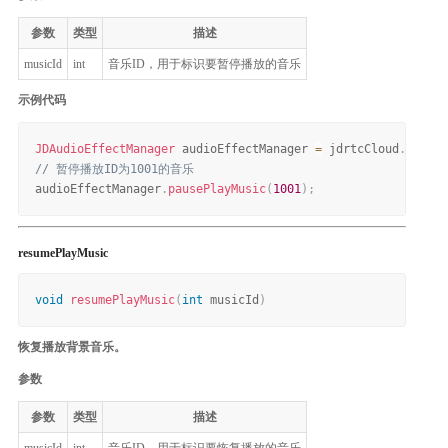
参数
类型
描述
musicId
int
音乐ID，用于标识要暂停播放的音乐
示例代码
JDAudioEffectManager
 audioEffectManager 
=
 jdrtcCloud
.
getAud
// 暂停播放ID为1001的音乐
audioEffectManager
.
pausePlayMusic
(
1001
)
;
resumePlayMusic
整体评价？
void
resumePlayMusic
(
int
 musicId
)
非常满意
恢复播放背景音乐。
参数
参数
类型
描述
musicId
int
音乐ID，用于标识要恢复播放的音乐