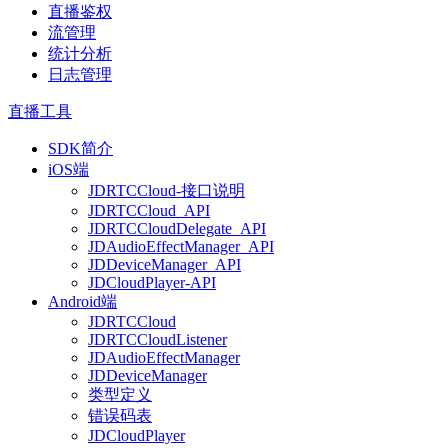
直播鉴权
流管理
统计分析
日志管理
直播工具
SDK简介
iOS端
JDRTCCloud-接口说明
JDRTCCloud_API
JDRTCCloudDelegate_API
JDAudioEffectManager_API
JDDeviceManager_API
JDCloudPlayer-API
Android端
JDRTCCloud
JDRTCCloudListener
JDAudioEffectManager
JDDeviceManager
类型定义
错误码表
JDCloudPlayer