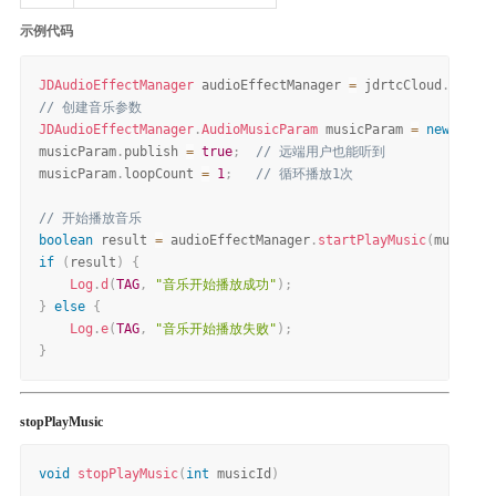
示例代码
JDAudioEffectManager
 audioEffectManager 
=
 jdrtcCloud
.
getAud
// 创建音乐参数
JDAudioEffectManager
.
AudioMusicParam
 musicParam 
=
new
JDAud
musicParam
.
publish 
=
true
;
// 远端用户也能听到
musicParam
.
loopCount 
=
1
;
// 循环播放1次
// 开始播放音乐
boolean
 result 
=
 audioEffectManager
.
startPlayMusic
(
musicPar
if
(
result
)
{
Log
.
d
(
TAG
,
"音乐开始播放成功"
)
;
}
else
{
Log
.
e
(
TAG
,
"音乐开始播放失败"
)
;
}
stopPlayMusic
void
stopPlayMusic
(
int
 musicId
)