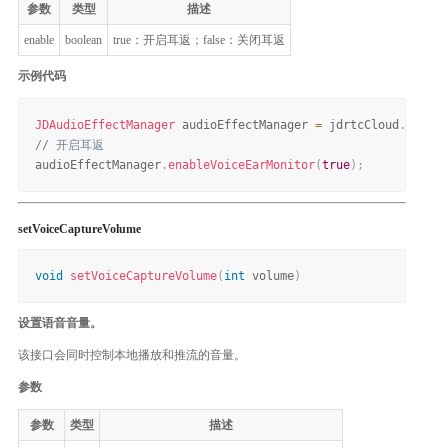
参数
类型
描述
enable
boolean
true：开启耳返；false：关闭耳返
示例代码
JDAudioEffectManager
 audioEffectManager 
=
 jdrtcCloud
.
getAud
// 开启耳返
audioEffectManager
.
enableVoiceEarMonitor
(
true
)
;
setVoiceCaptureVolume
void
setVoiceCaptureVolume
(
int
 volume
)
设置语音音量。
该接口会同时控制本地播放和推流的音量。
参数
参数
类型
描述