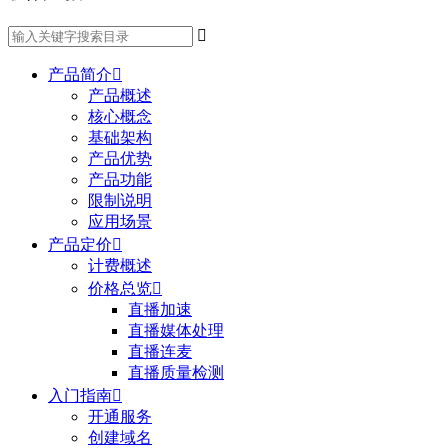

产品简介

产品概述
核心概念
基础架构
产品优势
产品功能
限制说明
应用场景
产品定价

计费概述
价格总览

直播加速
直播媒体处理
直播连麦
直播质量检测
入门指南

开通服务
创建域名