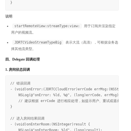
说明
startRemoteView:streamType:view:
用于订阅并渲染指定
用户的视频流。
JDRTCVideoStreamTypeBig
表示大流（高清），可根据业务选
择其他流类型。
四、Delegate 回调处理
1. 房间状态回调
// 错误回调

- (void)onError:(JDRTCCloudError)errCode errMsg:(NSString *
    NSLog(@"onError: %ld, %@", (long)errCode, errMsg);

    // 建议根据 errCode 进行相应处理，如提示用户、重试或退出房间

}

// 进入房间结果回调

- (void)onEnterRoom:(NSInteger)result {

    NSLog(@"onEnterRoom: %ld", (long)result);
