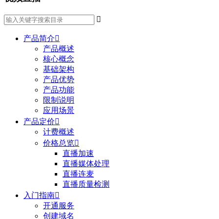

产品简介

产品概述
核心概念
基础架构
产品优势
产品功能
限制说明
应用场景
产品定价

计费概述
价格总览

直播加速
直播媒体处理
直播连麦
直播质量检测
入门指南

开通服务
创建域名