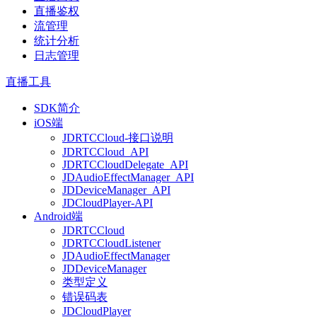
直播鉴权
流管理
统计分析
日志管理
直播工具
SDK简介
iOS端
JDRTCCloud-接口说明
JDRTCCloud_API
JDRTCCloudDelegate_API
JDAudioEffectManager_API
JDDeviceManager_API
JDCloudPlayer-API
Android端
JDRTCCloud
JDRTCCloudListener
JDAudioEffectManager
JDDeviceManager
类型定义
错误码表
JDCloudPlayer