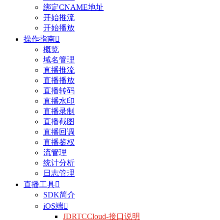
绑定CNAME地址
开始推流
开始播放
操作指南

概览
域名管理
直播推流
直播播放
直播转码
直播水印
直播录制
直播截图
直播回调
直播鉴权
流管理
统计分析
日志管理
直播工具

SDK简介
iOS端

JDRTCCloud-接口说明