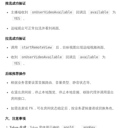
推流成功验证
主播端收到
onUserVideoAvailable
回调且
available
为
YES
。
远端观众可正常拉流并看到画面。
拉流成功验证
调用
startRemoteView
后，目标视图出现远端视频画面。
收到
onUserVideoAvailable
回调且
available
为
YES
。
后续推荐操作
根据业务需要设置音频路由、音量类型、静音状态等。
在退出房间前，停止本地预览、停止本地音频、移除代理并调用退出
房间接口。
如需连麦或 PK，可在房间状态稳定后，按业务逻辑邀请或切换角色。
六、注意事项
Token 生成
：Token 需使用正确的
appId
、
appKey
、