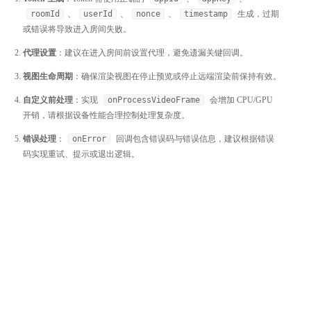
roomId
、
userId
、
nonce
、
timestamp
生成，过期
或错误将导致进入房间失败。
代理设置
：建议在进入房间前设置代理，避免遗漏关键回调。
视图生命周期
：确保渲染视图在停止预览或停止远端渲染前保持有效。
自定义前处理
：实现
onProcessVideoFrame
会增加 CPU/GPU
开销，请根据设备性能合理控制处理复杂度。
错误处理
：
onError
回调包含错误码与错误信息，建议根据错误
码实现重试、提示或退出逻辑。
整体评价？
非常满意