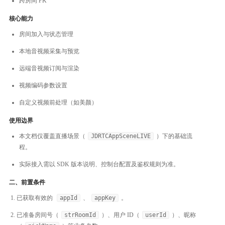
跨房间 PK
核心能力
房间加入与状态管理
本地音视频采集与预览
远端音视频订阅与渲染
视频编码参数设置
自定义视频前处理（如美颜）
使用边界
本文档仅覆盖直播场景（
JDRTCAppSceneLIVE
）下的基础流
程。
实际接入需以 SDK 版本说明、控制台配置及鉴权规则为准。
二、前置条件
已获取有效的
appId
、
appKey
。
已准备房间号（
strRoomId
）、用户 ID（
userId
）、昵称