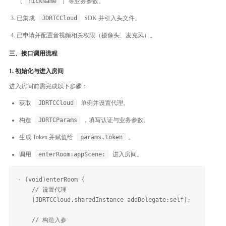
（
nickName
）等业务参数。
已集成
JDRTCCloud
SDK 并引入头文件。
已申请并配置音视频相关权限（摄像头、麦克风）。
三、接口调用流程
1. 初始化与进入房间
进入房间前需完成以下步骤：
获取
JDRTCCloud
单例并设置代理。
构造
JDRTCParams
，填写认证与业务参数。
生成 Token 并赋值给
params.token
。
调用
enterRoom:appScene:
进入房间。
- (void)enterRoom {

    // 设置代理

    [JDRTCCloud.sharedInstance addDelegate:self];

    // 构造入参
