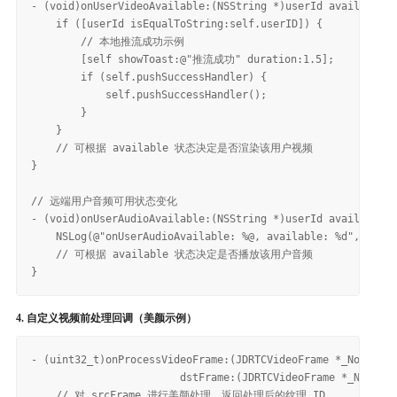
- (void)onUserVideoAvailable:(NSString *)userId available:(
    if ([userId isEqualToString:self.userID]) {

        // 本地推流成功示例

        [self showToast:@"推流成功" duration:1.5];

        if (self.pushSuccessHandler) {

            self.pushSuccessHandler();

        }

    }

    // 可根据 available 状态决定是否渲染该用户视频

}

// 远端用户音频可用状态变化

- (void)onUserAudioAvailable:(NSString *)userId available:(
    NSLog(@"onUserAudioAvailable: %@, available: %d", userI
    // 可根据 available 状态决定是否播放该用户音频

4. 自定义视频前处理回调（美颜示例）
- (uint32_t)onProcessVideoFrame:(JDRTCVideoFrame *_Nonnull)
                        dstFrame:(JDRTCVideoFrame *_Nonnull
    // 对 srcFrame 进行美颜处理，返回处理后的纹理 ID
