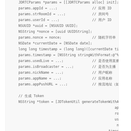
    JDRTCParams *params = [[JDRTCParams alloc] init];

    params.appId = ...;                 // 应用 ID

    params.strRoomId = ...;             // 房间号

    params.userId = ...;                // 用户 ID

    NSUUID *uuid = [NSUUID UUID];

    NSString *nonce = [uuid UUIDString];

    params.nonce = nonce;               // 随机字符串

    NSDate *currentDate = [NSDate date];

    long long timestamp = (long long)([currentDate timeInte
    params.timestamp = [NSString stringWithFormat:@"%lld
    params.usedLive = ...;              // 是否使用直播能力

    params.isBroadcaster = ...;         // 是否为主播

    params.nickName = ...;              // 用户昵称

    params.appName = ...;               // 应用名称

    params.appPushURL = ...;            // 推流地址（如适用）

    // 生成 Token

    NSString *token = [JDTokenUtil generateTokenWithAppId:S
                                                   appKey:S
                                                   roomId:p
                                                   userId:p
                                                    nonce:n
                                                timestamp:t