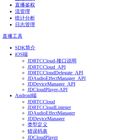
直播鉴权
流管理
统计分析
日志管理
直播工具
SDK简介
iOS端
JDRTCCloud-接口说明
JDRTCCloud_API
JDRTCCloudDelegate_API
JDAudioEffectManager_API
JDDeviceManager_API
JDCloudPlayer-API
Android端
JDRTCCloud
JDRTCCloudListener
JDAudioEffectManager
JDDeviceManager
类型定义
错误码表
JDCloudPlayer