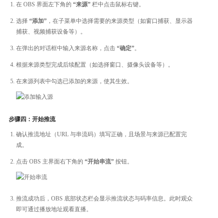
在 OBS 界面左下角的
“来源”
栏中点击鼠标右键。
选择
“添加”
，在子菜单中选择需要的来源类型（如窗口捕获、显示器
捕获、视频捕获设备等）。
在弹出的对话框中输入来源名称，点击
“确定”
。
根据来源类型完成后续配置（如选择窗口、摄像头设备等）。
在来源列表中勾选已添加的来源，使其生效。
步骤四：开始推流
确认推流地址（URL 与串流码）填写正确，且场景与来源已配置完
成。
点击 OBS 主界面右下角的
“开始串流”
按钮。
推流成功后，OBS 底部状态栏会显示推流状态与码率信息。此时观众
即可通过播放地址观看直播。