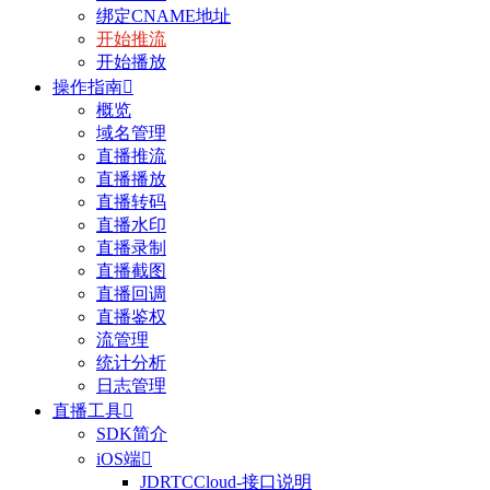
绑定CNAME地址
开始推流
开始播放
操作指南

概览
域名管理
直播推流
直播播放
直播转码
直播水印
直播录制
直播截图
直播回调
直播鉴权
流管理
统计分析
日志管理
直播工具

SDK简介
iOS端

JDRTCCloud-接口说明