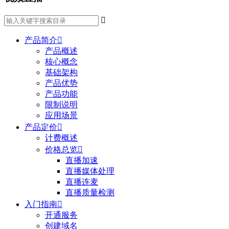

产品简介

产品概述
核心概念
基础架构
产品优势
产品功能
限制说明
应用场景
产品定价

计费概述
价格总览

直播加速
直播媒体处理
直播连麦
直播质量检测
入门指南

开通服务
创建域名