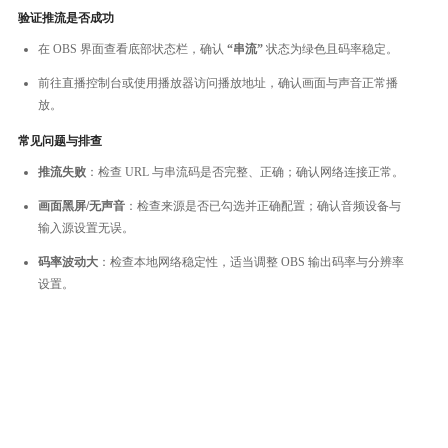
验证推流是否成功
在 OBS 界面查看底部状态栏，确认
“串流”
状态为绿色且码率稳定。
前往直播控制台或使用播放器访问播放地址，确认画面与声音正常播
放。
常见问题与排查
推流失败
：检查 URL 与串流码是否完整、正确；确认网络连接正常。
画面黑屏/无声音
：检查来源是否已勾选并正确配置；确认音频设备与
输入源设置无误。
码率波动大
：检查本地网络稳定性，适当调整 OBS 输出码率与分辨率
设置。