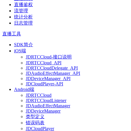
直播鉴权
流管理
统计分析
日志管理
直播工具
SDK简介
iOS端
JDRTCCloud-接口说明
JDRTCCloud_API
JDRTCCloudDelegate_API
JDAudioEffectManager_API
JDDeviceManager_API
JDCloudPlayer-API
Android端
JDRTCCloud
JDRTCCloudListener
JDAudioEffectManager
JDDeviceManager
类型定义
错误码表
JDCloudPlayer