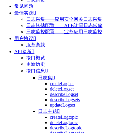
常见问题
最佳实践

日志采集——应用安全网关日志采集
日志转储配置——ALB访问日志转储
日志监控配置——业务应用日志监控
用户协议

服务条款
API参考

接口概览
更新历史
接口信息

日志集

createLogset
deleteLogset
describeLogset
describeLogsets
updateLogset
日志主题

createLogtopic
deleteLogtopic
describeLogtopic