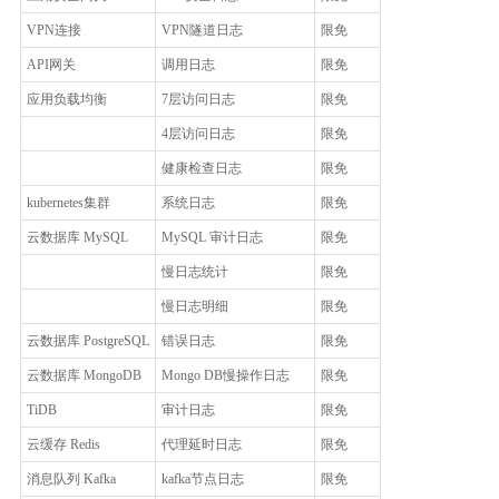
VPN连接
VPN隧道日志
限免
API网关
调用日志
限免
应用负载均衡
7层访问日志
限免
4层访问日志
限免
健康检查日志
限免
kubernetes集群
系统日志
限免
云数据库 MySQL
MySQL 审计日志
限免
慢日志统计
限免
慢日志明细
限免
云数据库 PostgreSQL
错误日志
限免
云数据库 MongoDB
Mongo DB慢操作日志
限免
TiDB
审计日志
限免
云缓存 Redis
代理延时日志
限免
消息队列 Kafka
kafka节点日志
限免