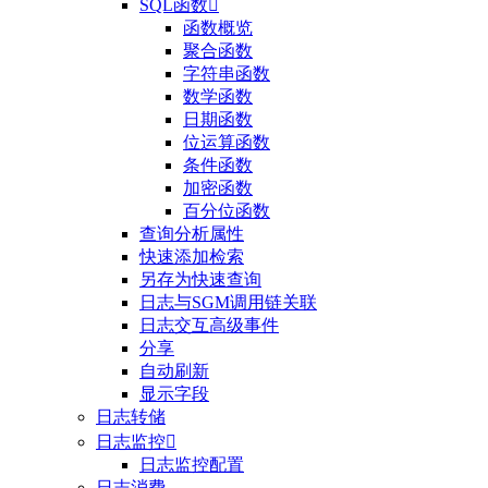
SQL函数

函数概览
聚合函数
字符串函数
数学函数
日期函数
位运算函数
条件函数
加密函数
百分位函数
查询分析属性
快速添加检索
另存为快速查询
日志与SGM调用链关联
日志交互高级事件
分享
自动刷新
显示字段
日志转储
日志监控

日志监控配置
日志消费