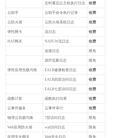
定时重启云主机执行日志
收费
云助手
云助手命令执行记录
收费
云防火墙
云防火墙系统日志
收费
弹性网卡
流日志
收费
NAT网关
NATGW流日志
收费
连接日志
限免
源IP流量日志
限免
弹性应用负载均衡
EALB健康检查日志
收费
EALB四层访问日志
收费
EALB七层访问日志
收费
函数计算
函数执行结果
收费
云事件服务
云事件审计
收费
物理云负载均衡
7层访问日志
限免
Web应用防火墙
waf访问日志
限免
应用安全网关
Web安全日志
限免