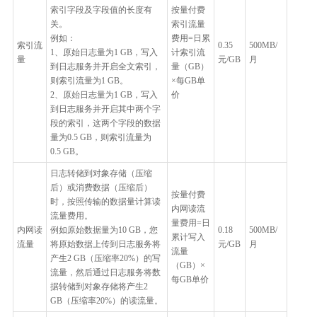
索引字段及字段值的长度有
按量付费
关。
索引流量
例如：
费用=日累
索引流
0.35
500MB/
1、原始日志量为1 GB，写入
计索引流
量
元/GB
月
到日志服务并开启全文索引，
量（GB）
则索引流量为1 GB。
×每GB单
2、原始日志量为1 GB，写入
价
到日志服务并开启其中两个字
段的索引，这两个字段的数据
量为0.5 GB，则索引流量为
0.5 GB。
日志转储到对象存储（压缩
后）或消费数据（压缩后）
按量付费
时，按照传输的数据量计算读
内网读流
流量费用。
量费用=日
内网读
例如原始数据量为10 GB，您
0.18
500MB/
累计写入
流量
将原始数据上传到日志服务将
元/GB
月
流量
产生2 GB（压缩率20%）的写
（GB）×
流量，然后通过日志服务将数
每GB单价
据转储到对象存储将产生2
GB（压缩率20%）的读流量。