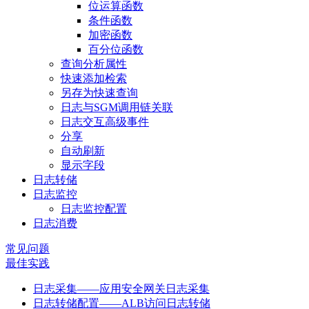
位运算函数
条件函数
加密函数
百分位函数
查询分析属性
快速添加检索
另存为快速查询
日志与SGM调用链关联
日志交互高级事件
分享
自动刷新
显示字段
日志转储
日志监控
日志监控配置
日志消费
常见问题
最佳实践
日志采集——应用安全网关日志采集
日志转储配置——ALB访问日志转储