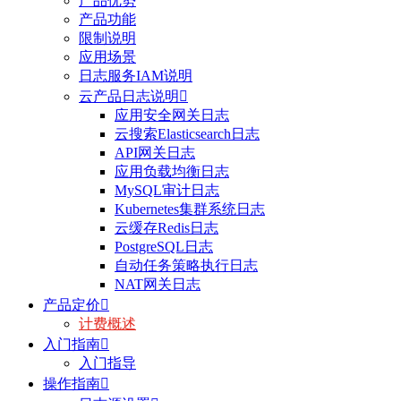
产品优势
产品功能
限制说明
应用场景
日志服务IAM说明
云产品日志说明

应用安全网关日志
云搜索Elasticsearch日志
API网关日志
应用负载均衡日志
MySQL审计日志
Kubernetes集群系统日志
云缓存Redis日志
PostgreSQL日志
自动任务策略执行日志
NAT网关日志
产品定价

计费概述
入门指南

入门指导
操作指南
