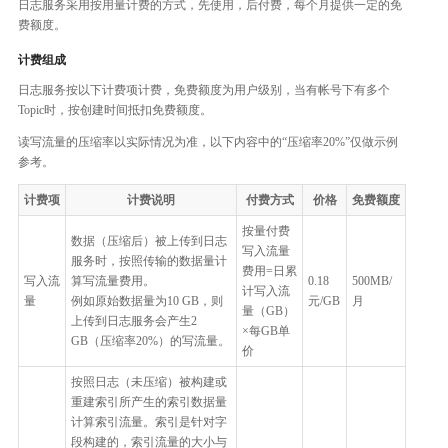
日志服务采用按用量计费的方式，先使用，后付费，每个月提供一定的免
费额度。
计费组成
日志服务按以下计费项计费，免费额度为用户级别，当有帐号下有多个
Topic时，按创建时间抵扣免费额度。
读写流量的压缩率以实际情况为准，以下内容中的“压缩率20%”仅做示例
参考。
计费项
计费说明
付费方式
价格
免费额度
按量付费
数据（压缩后）被上传到日志
写入流量
服务时，按照传输的数据量计
费用=日累
写入流
算写流量费用。
0.18
500MB/
计写入流
量
例如原始数据量为10 GB，则
元/GB
月
量（GB）
上传到日志服务会产生2
×每GB单
GB（压缩率20%）的写流量。
价
按照日志（未压缩）被构建或
重建索引所产生的索引数据量
计算索引流量。索引是针对字
段构建的，索引流量的大小与