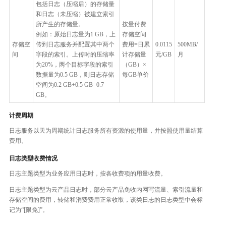
包括日志（压缩后）的存储量
和日志（未压缩）被建立索引
所产生的存储量。
按量付费
例如：原始日志量为1 GB，上
存储空间
存储空
传到日志服务并配置其中两个
费用=日累
0.0115
500MB/
间
字段的索引。上传时的压缩率
计存储量
元/GB
月
为20%，两个目标字段的索引
（GB）×
数据量为0.5 GB，则日志存储
每GB单价
空间为0.2 GB+0.5 GB=0.7
GB。
计费周期
日志服务以天为周期统计日志服务所有资源的使用量，并按照使用量结算
费用。
日志类型收费情况
日志主题类型为业务应用日志时，按各收费项的用量收费。
日志主题类型为云产品日志时，部分云产品免收内网写流量、索引流量和
存储空间的费用，转储和消费费用正常收取，该类日志的日志类型中会标
记为“[限免]”。