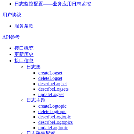
日志监控配置——业务应用日志监控
用户协议
服务条款
API参考
接口概览
更新历史
接口信息
日志集
createLogset
deleteLogset
describeLogset
describeLogsets
updateLogset
日志主题
createLogtopic
deleteLogtopic
describeLogtopic
describeLogtopics
updateLogtopic
日志采集配置