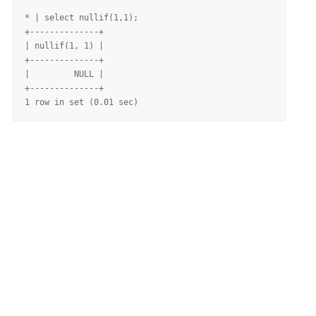
* | select nullif(1,1);

+--------------+

| nullif(1, 1) |

+--------------+

|         NULL |

+--------------+
