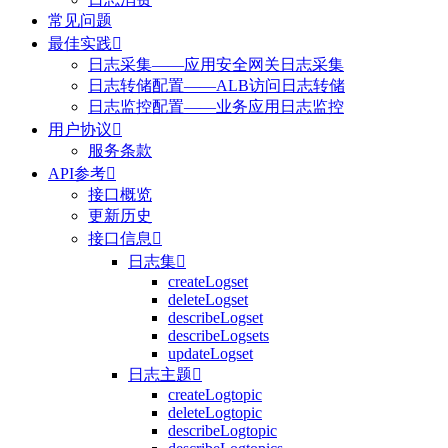
常见问题
最佳实践

日志采集——应用安全网关日志采集
日志转储配置——ALB访问日志转储
日志监控配置——业务应用日志监控
用户协议

服务条款
API参考

接口概览
更新历史
接口信息

日志集

createLogset
deleteLogset
describeLogset
describeLogsets
updateLogset
日志主题

createLogtopic
deleteLogtopic
describeLogtopic