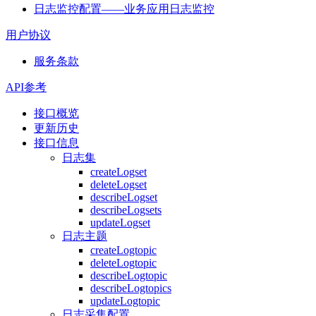
日志监控配置——业务应用日志监控
用户协议
服务条款
API参考
接口概览
更新历史
接口信息
日志集
createLogset
deleteLogset
describeLogset
describeLogsets
updateLogset
日志主题
createLogtopic
deleteLogtopic
describeLogtopic
describeLogtopics
updateLogtopic
日志采集配置