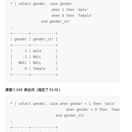
* | select gender, case gender

                    when 1 then 'male'

                    when 0 then 'female'

               end gender_str

;

+--------+------------+

| gender | gender_str |

+--------+------------+

|      1 | male       |

|     -1 | NULL       |

|   NULL | NULL       |

|      0 | female     |

搜索 CASE 表达式（指定了 ELSE）
* | select gender, case when gender = 1 then 'male'

                           when gender = 0 then 'female'

                      end gender_str

;

+--------+------------+
