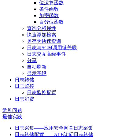
位运算函数
条件函数
加密函数
百分位函数
查询分析属性
快速添加检索
另存为快速查询
日志与SGM调用链关联
日志交互高级事件
分享
自动刷新
显示字段
日志转储
日志监控
日志监控配置
日志消费
常见问题
最佳实践
日志采集——应用安全网关日志采集
日志转储配置——ALB访问日志转储