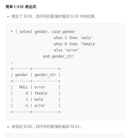
简单 CASE 表达式
指定了 ELSE，找不到匹配项时返回 ELSE 中的结果。
* | select gender, case gender 

                    when 1 then 'male'

                    when 0 then 'female'

                    else 'error'

               end gender_str

;

+--------+------------+

| gender | gender_str |

+--------+------------+

|   NULL | error      |

|      0 | female     |

|      1 | male       |

|     -1 | error      |

未指定 ELSE，找不到匹配项时返回 NULL。