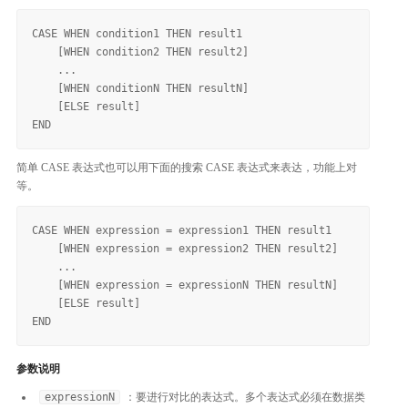
CASE WHEN condition1 THEN result1

    [WHEN condition2 THEN result2]

    ...

    [WHEN conditionN THEN resultN]

    [ELSE result]

简单 CASE 表达式也可以用下面的搜索 CASE 表达式来表达，功能上对
等。
CASE WHEN expression = expression1 THEN result1

    [WHEN expression = expression2 THEN result2]

    ...

    [WHEN expression = expressionN THEN resultN]

    [ELSE result]

参数说明
expressionN
：要进行对比的表达式。多个表达式必须在数据类