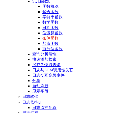
SQL函数

函数概览
聚合函数
字符串函数
数学函数
日期函数
位运算函数
条件函数
加密函数
百分位函数
查询分析属性
快速添加检索
另存为快速查询
日志与SGM调用链关联
日志交互高级事件
分享
自动刷新
显示字段
日志转储
日志监控

日志监控配置
日志消费