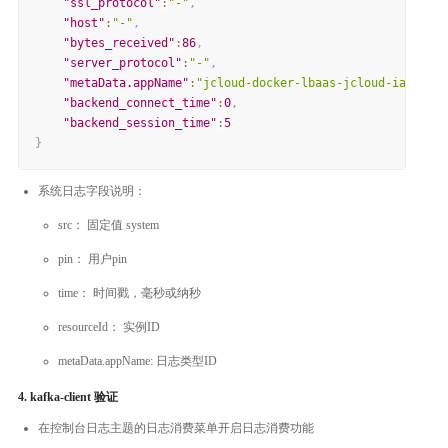
"ssl_protocol"
:
"-"
,
"host"
:
"-"
,
"bytes_received"
:
86
,
"server_protocol"
:
"-"
,
"metaData.appName"
:
"jcloud-docker-lbaas-jcloud-iaas-v4"
"backend_connect_time"
:
0
,
"backend_session_time"
:
5
}
系统日志字段说明：
src： 固定值 system
pin： 用户pin
time： 时间戳，毫秒或纳秒
resourceId： 实例ID
metaData.appName: 日志类型ID
4. kafka-client 验证
在控制台日志主题的日志消费菜单开启日志消费功能