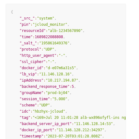
{
"_src_"
:
"system"
,
"pin"
:
"jcloud_monitor"
,
"resourceId"
:
"alb-1234567890"
,
"time"
:
1689822088808
,
"_salt_"
:
"195861649376"
,
"protocol"
:
"UDP"
,
"http_user_agent"
:
"-"
,
"ssl_cipher"
:
"-"
,
"docker_id"
:
"d-e07m6a31s5"
,
"lb_vip"
:
"11.146.128.16"
,
"ipAddress"
:
"10.217.194.87"
,
"backend_response_time"
:
5
,
"groupName"
:
"prod-bj04"
,
"session_time"
:
"5.000"
,
"scheme"
:
"UDP"
,
"idc"
:
"hbzhyx-jcloud"
,
"tag"
:
"<169>Jul 20 11:01:28 alb-wx896ofyfl-ins nginx: "
"backend_server_ip_port"
:
"11.146.128.14:53"
,
"docker_ip_port"
:
"11.146.128.212:34297"
,
"timestamp"
:
"2023-07-20T03:01:28.808Z"
,