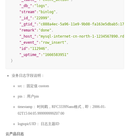
"_db_"
:
"logs"
,
"stream"
:
"binlog"
,
"_id_"
:
"22099"
,
"_gtid_"
:
"c888a4ec-5a96-11e9-9b08-fa163e5dbab5:1734651"
"remark"
:
"done"
,
"_host_"
:
"mysql-internet-cn-north-1-1234567890.rds.jdcl
"_event_"
:
"row_insert"
,
"id"
:
"112946"
,
"_uptime_"
:
"1666583951"
}
业务日志字段说明：
src： 固定值 custom
pin： 用户pin
timestamp： 时间戳，RFC3339Nano格式，即：2006-01-
02T15:04:05.999999999Z07:00
logtopicUID： 日志主题ID
云产品日志