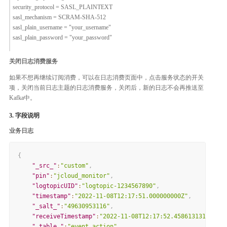
security_protocol = SASL_PLAINTEXT
sasl_mechanism = SCRAM-SHA-512
sasl_plain_username = "your_username"
sasl_plain_password = "your_password"
关闭日志消费服务
如果不想再继续订阅消费，可以在日志消费页面中，点击服务状态的开关
项，关闭当前日志主题的日志消费服务，关闭后，新的日志不会再推送至
Kafka中。
3. 字段说明
业务日志
{
"_src_"
:
"custom"
,
"pin"
:
"jcloud_monitor"
,
"logtopicUID"
:
"logtopic-1234567890"
,
"timestamp"
:
"2022-11-08T12:17:51.000000000Z"
,
"_salt_"
:
"49630953116"
,
"receiveTimestamp"
:
"2022-11-08T12:17:52.458613131Z"
,
"_table_"
:
"event_action"
,