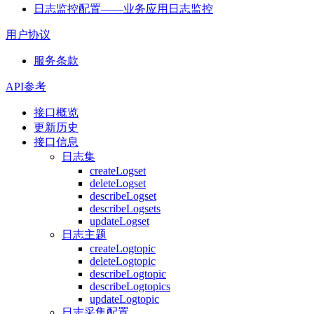
日志监控配置——业务应用日志监控
用户协议
服务条款
API参考
接口概览
更新历史
接口信息
日志集
createLogset
deleteLogset
describeLogset
describeLogsets
updateLogset
日志主题
createLogtopic
deleteLogtopic
describeLogtopic
describeLogtopics
updateLogtopic
日志采集配置