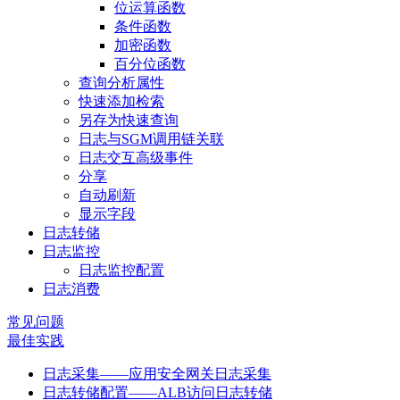
位运算函数
条件函数
加密函数
百分位函数
查询分析属性
快速添加检索
另存为快速查询
日志与SGM调用链关联
日志交互高级事件
分享
自动刷新
显示字段
日志转储
日志监控
日志监控配置
日志消费
常见问题
最佳实践
日志采集——应用安全网关日志采集
日志转储配置——ALB访问日志转储