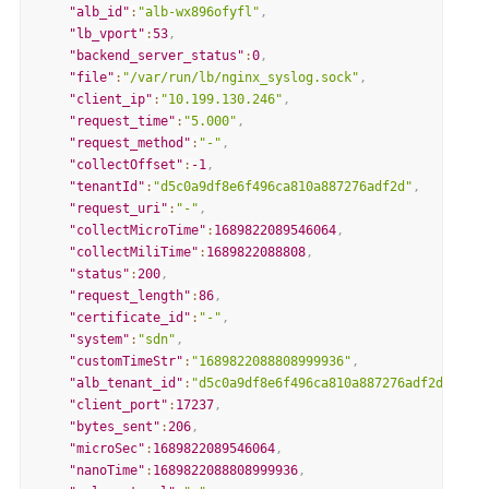
"alb_id"
:
"alb-wx896ofyfl"
,
"lb_vport"
:
53
,
"backend_server_status"
:
0
,
"file"
:
"/var/run/lb/nginx_syslog.sock"
,
"client_ip"
:
"10.199.130.246"
,
"request_time"
:
"5.000"
,
"request_method"
:
"-"
,
"collectOffset"
:
-1
,
"tenantId"
:
"d5c0a9df8e6f496ca810a887276adf2d"
,
"request_uri"
:
"-"
,
"collectMicroTime"
:
1689822089546064
,
"collectMiliTime"
:
1689822088808
,
"status"
:
200
,
"request_length"
:
86
,
"certificate_id"
:
"-"
,
"system"
:
"sdn"
,
"customTimeStr"
:
"1689822088808999936"
,
"alb_tenant_id"
:
"d5c0a9df8e6f496ca810a887276adf2d"
,
"client_port"
:
17237
,
"bytes_sent"
:
206
,
"microSec"
:
1689822089546064
,
"nanoTime"
:
1689822088808999936
,