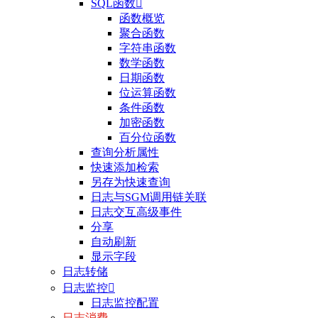
SQL函数

函数概览
聚合函数
字符串函数
数学函数
日期函数
位运算函数
条件函数
加密函数
百分位函数
查询分析属性
快速添加检索
另存为快速查询
日志与SGM调用链关联
日志交互高级事件
分享
自动刷新
显示字段
日志转储
日志监控

日志监控配置
日志消费