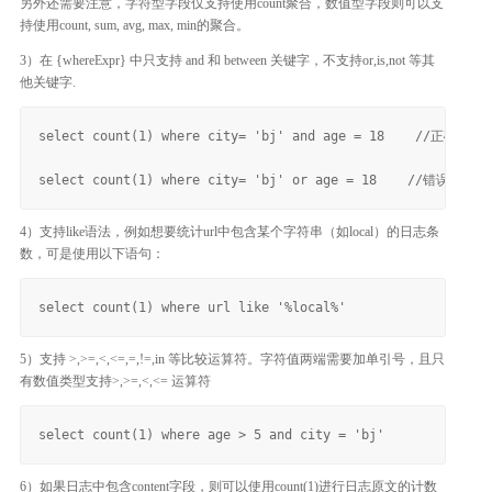
另外还需要注意，字符型字段仅支持使用count聚合，数值型字段则可以支
持使用count, sum, avg, max, min的聚合。
3）在 {whereExpr} 中只支持 and 和 between 关键字，不支持or,is,not 等其
他关键字.
select count(1) where city= 'bj' and age = 18    //正确

4）支持like语法，例如想要统计url中包含某个字符串（如local）的日志条
数，可是使用以下语句：
5）支持 >,>=,<,<=,=,!=,in 等比较运算符。字符值两端需要加单引号，且只
有数值类型支持>,>=,<,<= 运算符
6）如果日志中包含content字段，则可以使用count(1)进行日志原文的计数