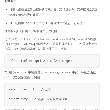
配置方式
可视化是指通过界面控件的方式设置日志筛选条件，支持按照全文筛
选或键值筛选进行设置。
SQL是指用户直接通过书写SQL语句的方式进行日志筛选。
这里的SQL支持类SQL92的语法，说明如下：
1）只支持 select 语句，不支持update,insert,delete 等语句。select 语句包含
{selectExpr}，{whereExpr}两个部分，语句整体结构如下，不需指定 from
字段，服务会默认添加日志主题所属的日志类型
2）在 {selectExpr} 中需要包含 max,min,avg,sum,count 中的一种聚合函数，
作为日志监控的指标，例如：
select count(1)    //正确
