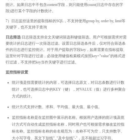
统计。如果日志中不包含content字段，则只能使用count(日志中存在的字
段)进行某个字段的计数统计。
7）日志监控这里的提取指标的SQL，不支持使用group by, order by, limit等
关键字，也不支持子查询
日志筛选
日志筛选支持全文关键词筛选和键值筛选。用户可根据需求对需
要统计的日志进行一次筛选过滤。设置日志筛选条件后，仅对符合筛选条
件的日志进行监控统计。对于用户提取的字段key，如果需要在指标提取
这里针对字段进行过滤，必须使用键值检索模式按照key="value"的格式进
行过滤，不支持把key当作关键字进行过滤。
监控指标设置
统计项是指需要统计的内容，可选择日志原文，对日志条数进行计数
统计，也可选择日志中的KEY（键），对VALUE（值）进行多种聚合
方式的统计。
统计方式支持计数、求和、平均值、最大值、最小值。
监控指标名称是在监控图中展示的名称。根据用户选择的统计项及统
计方式可自动生成监控指标名称，同时用户也可根据需求修改监控指
标名称。监控指标名称的命名规范为：名称不可为空，只支持数字、
大小写字母、英文下划线"_"及中划线"-"，且不能超过32字符。