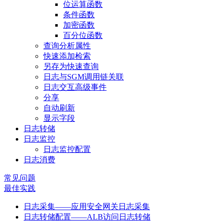
位运算函数
条件函数
加密函数
百分位函数
查询分析属性
快速添加检索
另存为快速查询
日志与SGM调用链关联
日志交互高级事件
分享
自动刷新
显示字段
日志转储
日志监控
日志监控配置
日志消费
常见问题
最佳实践
日志采集——应用安全网关日志采集
日志转储配置——ALB访问日志转储