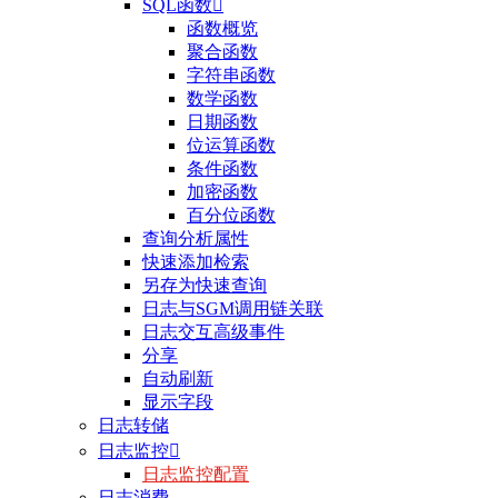
SQL函数

函数概览
聚合函数
字符串函数
数学函数
日期函数
位运算函数
条件函数
加密函数
百分位函数
查询分析属性
快速添加检索
另存为快速查询
日志与SGM调用链关联
日志交互高级事件
分享
自动刷新
显示字段
日志转储
日志监控

日志监控配置
日志消费