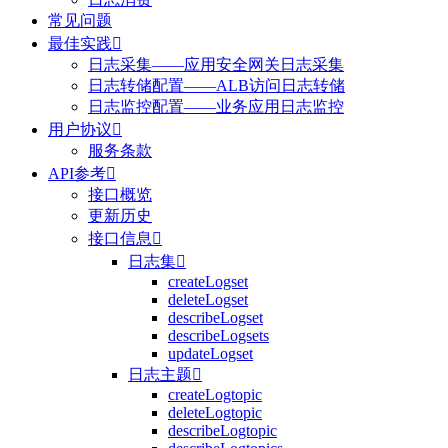
常见问题
最佳实践

日志采集——应用安全网关日志采集
日志转储配置——ALB访问日志转储
日志监控配置——业务应用日志监控
用户协议

服务条款
API参考

接口概览
更新历史
接口信息

日志集

createLogset
deleteLogset
describeLogset
describeLogsets
updateLogset
日志主题

createLogtopic
deleteLogtopic
describeLogtopic