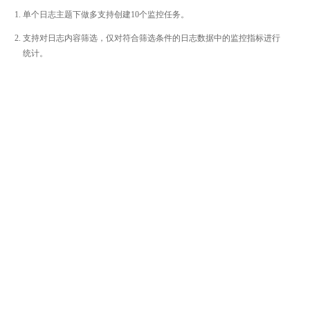
单个日志主题下做多支持创建10个监控任务。
支持对日志内容筛选，仅对符合筛选条件的日志数据中的监控指标进行
统计。
整体评价？
非常满意