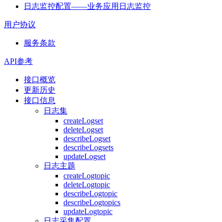
日志监控配置——业务应用日志监控
用户协议
服务条款
API参考
接口概览
更新历史
接口信息
日志集
createLogset
deleteLogset
describeLogset
describeLogsets
updateLogset
日志主题
createLogtopic
deleteLogtopic
describeLogtopic
describeLogtopics
updateLogtopic
日志采集配置