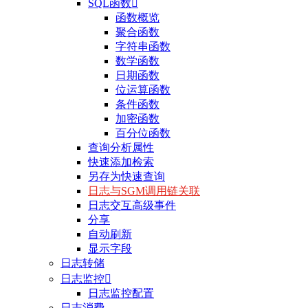
SQL函数

函数概览
聚合函数
字符串函数
数学函数
日期函数
位运算函数
条件函数
加密函数
百分位函数
查询分析属性
快速添加检索
另存为快速查询
日志与SGM调用链关联
日志交互高级事件
分享
自动刷新
显示字段
日志转储
日志监控

日志监控配置
日志消费