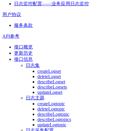
日志监控配置——业务应用日志监控
用户协议
服务条款
API参考
接口概览
更新历史
接口信息
日志集
createLogset
deleteLogset
describeLogset
describeLogsets
updateLogset
日志主题
createLogtopic
deleteLogtopic
describeLogtopic
describeLogtopics
updateLogtopic
日志采集配置