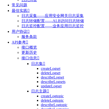
常见问题
最佳实践

日志采集——应用安全网关日志采集
日志转储配置——ALB访问日志转储
日志监控配置——业务应用日志监控
用户协议

服务条款
API参考

接口概览
更新历史
接口信息

日志集

createLogset
deleteLogset
describeLogset
describeLogsets
updateLogset
日志主题

createLogtopic
deleteLogtopic
describeLogtopic