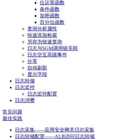
位运算函数
条件函数
加密函数
百分位函数
查询分析属性
快速添加检索
另存为快速查询
日志与SGM调用链关联
日志交互高级事件
分享
自动刷新
显示字段
日志转储
日志监控
日志监控配置
日志消费
常见问题
最佳实践
日志采集——应用安全网关日志采集
日志转储配置——ALB访问日志转储