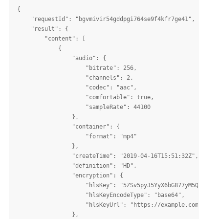
{

    "requestId": "bgvmivir54gddpgi764se9f4kfr7ge41", 

    "result": {

        "content": [

            {

                "audio": {

                    "bitrate": 256, 

                    "channels": 2, 

                    "codec": "aac", 

                    "comfortable": true, 

                    "sampleRate": 44100

                }, 

                "container": {

                    "format": "mp4"

                }, 

                "createTime": "2019-04-16T15:51:32Z", 

                "definition": "HD", 

                "encryption": {

                    "hlsKey": "5ZSv5pyJ5YyX6bG877yM5Q==", 

                    "hlsKeyEncodeType": "base64", 

                    "hlsKeyUrl": "https://example.com/hlsen
                }, 
