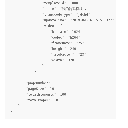
                "templateId": 10001, 

                "title": "我的转码模板", 

                "transcodeType": "jdchd", 

                "updateTime": "2019-04-16T15:51:32Z", 

                "video": {

                    "bitrate": 1024, 

                    "codec": "h264", 

                    "frameRate": "25", 

                    "height": 240, 

                    "rateFactor": "23", 

                    "width": 320

                }

            }

        ], 

        "pageNumber": 1, 

        "pageSize": 10, 

        "totalElements": 100, 

        "totalPages": 10

    }
