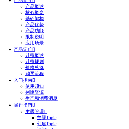
产品简介

产品概述
核心概念
基础架构
产品优势
产品功能
限制说明
应用场景
产品定价

计费概述
计费规则
价格总览
购买流程
入门指南

使用须知
创建资源
生产和消费消息
操作指南

主题管理

主题Topic
创建Topic