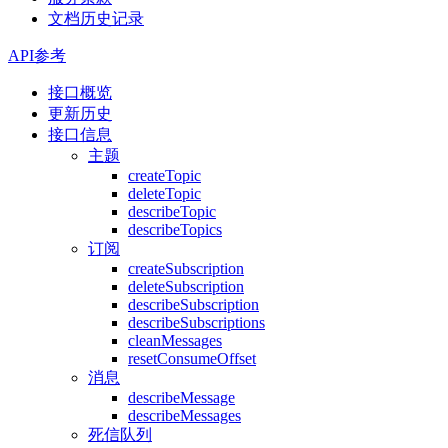
文档历史记录
API参考
接口概览
更新历史
接口信息
主题
createTopic
deleteTopic
describeTopic
describeTopics
订阅
createSubscription
deleteSubscription
describeSubscription
describeSubscriptions
cleanMessages
resetConsumeOffset
消息
describeMessage
describeMessages
死信队列