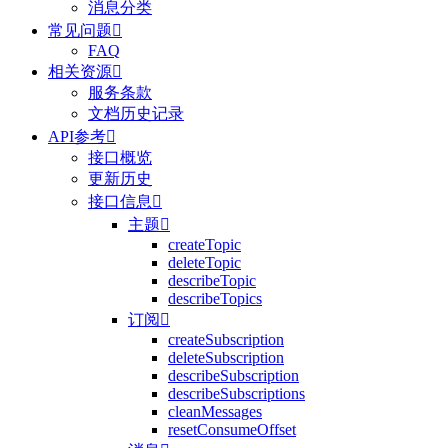
消息分类
常见问题

FAQ
相关资源

服务条款
文档历史记录
API参考

接口概览
更新历史
接口信息

主题

createTopic
deleteTopic
describeTopic
describeTopics
订阅

createSubscription
deleteSubscription
describeSubscription
describeSubscriptions
cleanMessages
resetConsumeOffset