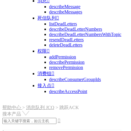
消息

describeMessage
describeMessages
死信队列

listDeadLetters
describeDeadLetterNumbers
describeDeadLetterNumbersWithTopic
resendDeadLetters
deleteDeadLetters
权限

addPermission
describePermission
removePermission
消费组

describeConsumerGroupIds
接入点

describeAccessPoint
帮助中心
>
消息队列 JCQ
>
跳跃ACK
搜本产品
