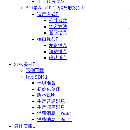
主主账号授权
API参考（HTTP消息收发）

调用方式

公共参数
签名算法
返回结果
接口规范

发送消息
消费消息
确认消息
SDK参考

示例下载
Java SDK

环境准备
初始化创建
版本说明
生产普通消息
生产顺序消息
消费消息（Push）
消费消息（Pull）
最佳实践
