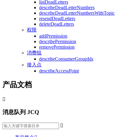
listDeadLetters
describeDeadLetterNumbers
describeDeadLetterNumbersWithTopic
resendDeadLetters
deleteDeadLetters
权限
addPermission
describePermission
removePermission
消费组
describeConsumerGroupIds
接入点
describeAccessPoint
产品文档

消息队列 JCQ
