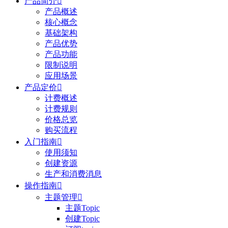
产品简介

产品概述
核心概念
基础架构
产品优势
产品功能
限制说明
应用场景
产品定价

计费概述
计费规则
价格总览
购买流程
入门指南

使用须知
创建资源
生产和消费消息
操作指南

主题管理

主题Topic
创建Topic