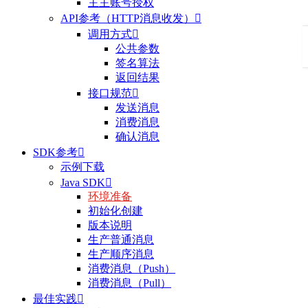
主主账号授权
API参考（HTTP消息收发）

调用方式

公共参数
签名算法
返回结果
接口规范

发送消息
消费消息
确认消息
SDK参考

示例下载
Java SDK

环境准备
初始化创建
版本说明
生产普通消息
生产顺序消息
消费消息（Push）
消费消息（Pull）
最佳实践
