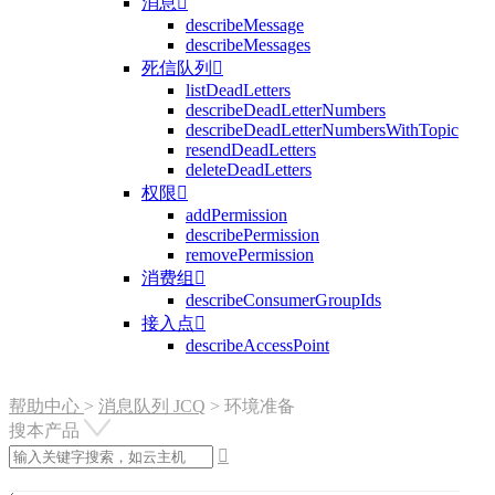
消息

describeMessage
describeMessages
死信队列

listDeadLetters
describeDeadLetterNumbers
describeDeadLetterNumbersWithTopic
resendDeadLetters
deleteDeadLetters
权限

addPermission
describePermission
removePermission
消费组

describeConsumerGroupIds
接入点

describeAccessPoint
帮助中心
>
消息队列 JCQ
>
环境准备
搜本产品
