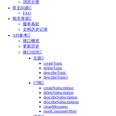
消息分类
常见问题

FAQ
相关资源

服务条款
文档历史记录
API参考

接口概览
更新历史
接口信息

主题

createTopic
deleteTopic
describeTopic
describeTopics
订阅

createSubscription
deleteSubscription
describeSubscription
describeSubscriptions
cleanMessages
resetConsumeOffset