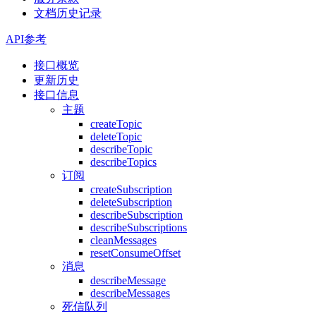
文档历史记录
API参考
接口概览
更新历史
接口信息
主题
createTopic
deleteTopic
describeTopic
describeTopics
订阅
createSubscription
deleteSubscription
describeSubscription
describeSubscriptions
cleanMessages
resetConsumeOffset
消息
describeMessage
describeMessages
死信队列