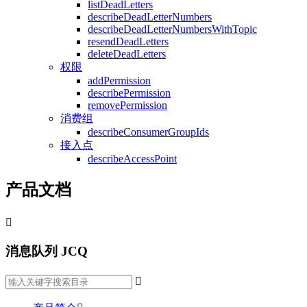
listDeadLetters
describeDeadLetterNumbers
describeDeadLetterNumbersWithTopic
resendDeadLetters
deleteDeadLetters
权限
addPermission
describePermission
removePermission
消费组
describeConsumerGroupIds
接入点
describeAccessPoint
产品文档

消息队列 JCQ
