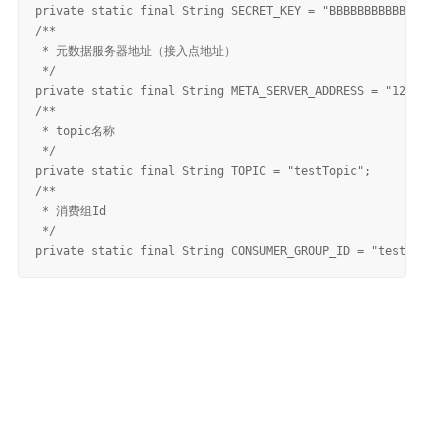
private static final String SECRET_KEY = "BBBBBBBBBBBBBBBBB
/**

 * 元数据服务器地址（接入点地址）

 */

private static final String META_SERVER_ADDRESS = "127.0.0.
/**

 * topic名称

 */

private static final String TOPIC = "testTopic";

/**

 * 消费组Id

 */
