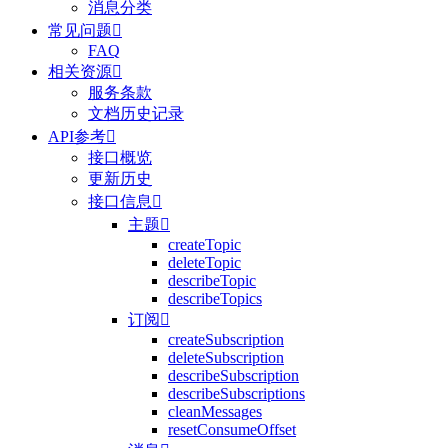
消息分类
常见问题

FAQ
相关资源

服务条款
文档历史记录
API参考

接口概览
更新历史
接口信息

主题

createTopic
deleteTopic
describeTopic
describeTopics
订阅

createSubscription
deleteSubscription
describeSubscription
describeSubscriptions
cleanMessages
resetConsumeOffset