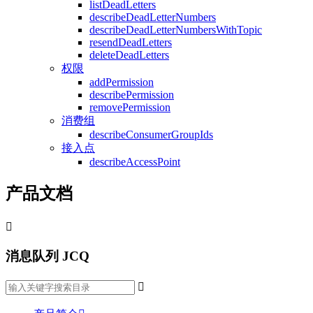
listDeadLetters
describeDeadLetterNumbers
describeDeadLetterNumbersWithTopic
resendDeadLetters
deleteDeadLetters
权限
addPermission
describePermission
removePermission
消费组
describeConsumerGroupIds
接入点
describeAccessPoint
产品文档

消息队列 JCQ
