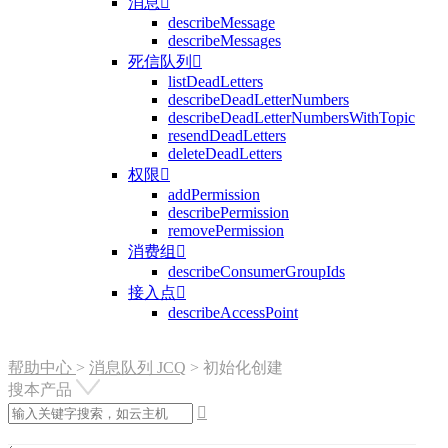
消息

describeMessage
describeMessages
死信队列

listDeadLetters
describeDeadLetterNumbers
describeDeadLetterNumbersWithTopic
resendDeadLetters
deleteDeadLetters
权限

addPermission
describePermission
removePermission
消费组

describeConsumerGroupIds
接入点

describeAccessPoint
帮助中心
>
消息队列 JCQ
>
初始化创建
搜本产品
