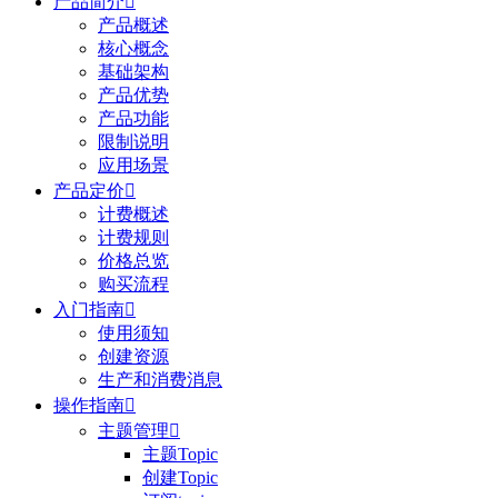
产品简介

产品概述
核心概念
基础架构
产品优势
产品功能
限制说明
应用场景
产品定价

计费概述
计费规则
价格总览
购买流程
入门指南

使用须知
创建资源
生产和消费消息
操作指南

主题管理

主题Topic
创建Topic