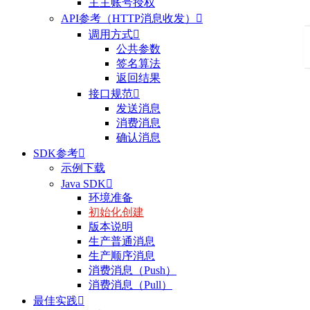
主主账号授权
API参考（HTTP消息收发）

调用方式

公共参数
签名算法
返回结果
接口规范

发送消息
消费消息
确认消息
SDK参考

示例下载
Java SDK

环境准备
初始化创建
版本说明
生产普通消息
生产顺序消息
消费消息（Push）
消费消息（Pull）
最佳实践
