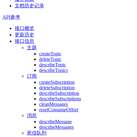
文档历史记录
API参考
接口概览
更新历史
接口信息
主题
createTopic
deleteTopic
describeTopic
describeTopics
订阅
createSubscription
deleteSubscription
describeSubscription
describeSubscriptions
cleanMessages
resetConsumeOffset
消息
describeMessage
describeMessages
死信队列