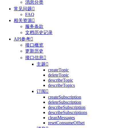
消息分类
常见问题

FAQ
相关资源

服务条款
文档历史记录
API参考

接口概览
更新历史
接口信息

主题

createTopic
deleteTopic
describeTopic
describeTopics
订阅

createSubscription
deleteSubscription
describeSubscription
describeSubscriptions
cleanMessages
resetConsumeOffset