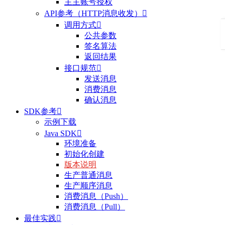
主主账号授权
API参考（HTTP消息收发）

调用方式

公共参数
签名算法
返回结果
接口规范

发送消息
消费消息
确认消息
SDK参考

示例下载
Java SDK

环境准备
初始化创建
版本说明
生产普通消息
生产顺序消息
消费消息（Push）
消费消息（Pull）
最佳实践
