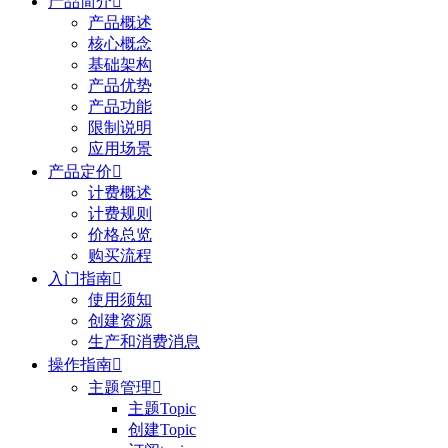
产品简介

产品概述
核心概念
基础架构
产品优势
产品功能
限制说明
应用场景
产品定价

计费概述
计费规则
价格总览
购买流程
入门指南

使用须知
创建资源
生产和消费消息
操作指南

主题管理

主题Topic
创建Topic