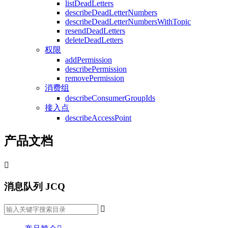
listDeadLetters
describeDeadLetterNumbers
describeDeadLetterNumbersWithTopic
resendDeadLetters
deleteDeadLetters
权限
addPermission
describePermission
removePermission
消费组
describeConsumerGroupIds
接入点
describeAccessPoint
产品文档

消息队列 JCQ
