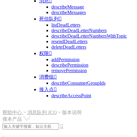
消息

describeMessage
describeMessages
死信队列

listDeadLetters
describeDeadLetterNumbers
describeDeadLetterNumbersWithTopic
resendDeadLetters
deleteDeadLetters
权限

addPermission
describePermission
removePermission
消费组

describeConsumerGroupIds
接入点

describeAccessPoint
帮助中心
>
消息队列 JCQ
>
版本说明
搜本产品
