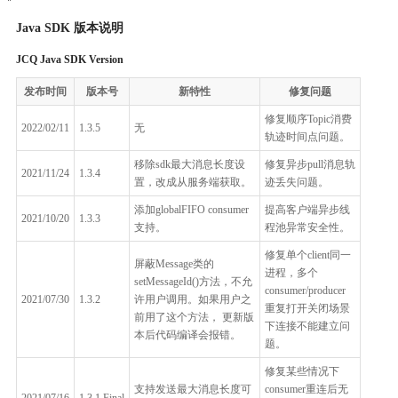
Java SDK 版本说明
JCQ Java SDK Version
发布时间
版本号
新特性
修复问题
修复顺序Topic消费
2022/02/11
1.3.5
无
轨迹时间点问题。
移除sdk最大消息长度设
修复异步pull消息轨
2021/11/24
1.3.4
置，改成从服务端获取。
迹丢失问题。
添加globalFIFO consumer
提高客户端异步线
2021/10/20
1.3.3
支持。
程池异常安全性。
修复单个client同一
屏蔽Message类的
进程，多个
setMessageId()方法，不允
consumer/producer
2021/07/30
1.3.2
许用户调用。如果用户之
重复打开关闭场景
前用了这个方法， 更新版
下连接不能建立问
本后代码编译会报错。
题。
修复某些情况下
支持发送最大消息长度可
consumer重连后无
2021/07/16
1.3.1.Final