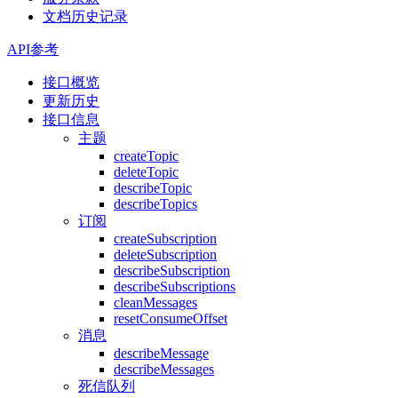
文档历史记录
API参考
接口概览
更新历史
接口信息
主题
createTopic
deleteTopic
describeTopic
describeTopics
订阅
createSubscription
deleteSubscription
describeSubscription
describeSubscriptions
cleanMessages
resetConsumeOffset
消息
describeMessage
describeMessages
死信队列