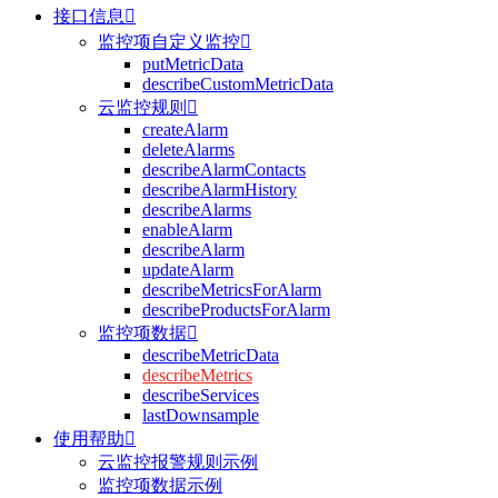
接口信息

监控项自定义监控

putMetricData
describeCustomMetricData
云监控规则

createAlarm
deleteAlarms
describeAlarmContacts
describeAlarmHistory
describeAlarms
enableAlarm
describeAlarm
updateAlarm
describeMetricsForAlarm
describeProductsForAlarm
监控项数据

describeMetricData
describeMetrics
describeServices
lastDownsample
使用帮助

云监控报警规则示例
监控项数据示例