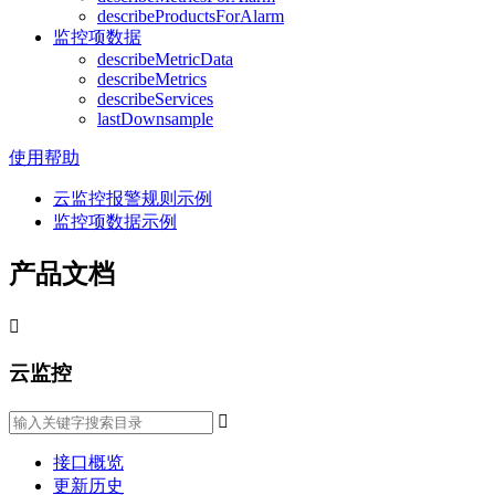
describeProductsForAlarm
监控项数据
describeMetricData
describeMetrics
describeServices
lastDownsample
使用帮助
云监控报警规则示例
监控项数据示例
产品文档

云监控

接口概览
更新历史