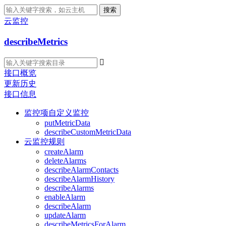
搜索
云监控
describeMetrics

接口概览
更新历史
接口信息
监控项自定义监控
putMetricData
describeCustomMetricData
云监控规则
createAlarm
deleteAlarms
describeAlarmContacts
describeAlarmHistory
describeAlarms
enableAlarm
describeAlarm
updateAlarm
describeMetricsForAlarm