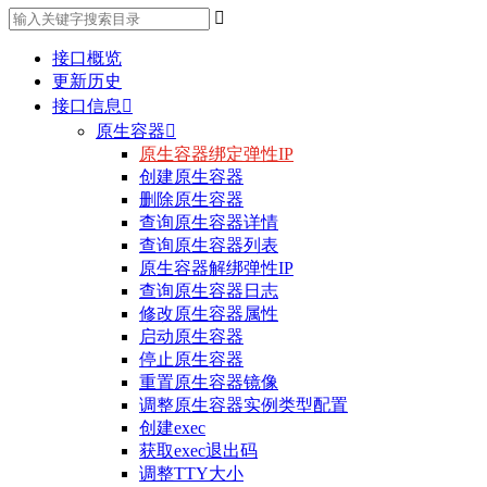

接口概览
更新历史
接口信息

原生容器

原生容器绑定弹性IP
创建原生容器
删除原生容器
查询原生容器详情
查询原生容器列表
原生容器解绑弹性IP
查询原生容器日志
修改原生容器属性
启动原生容器
停止原生容器
重置原生容器镜像
调整原生容器实例类型配置
创建exec
获取exec退出码
调整TTY大小