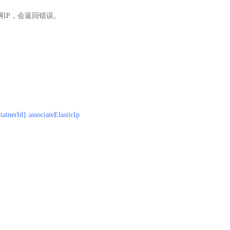
网IP，会返回错误。
tainerId}:associateElasticIp