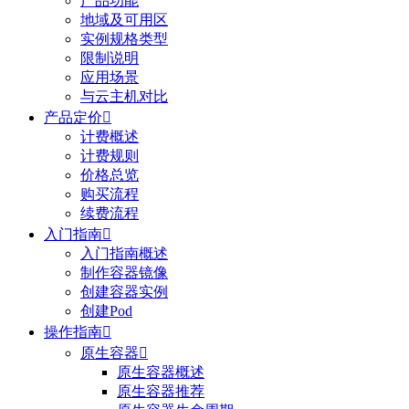
产品功能
地域及可用区
实例规格类型
限制说明
应用场景
与云主机对比
产品定价

计费概述
计费规则
价格总览
购买流程
续费流程
入门指南

入门指南概述
制作容器镜像
创建容器实例
创建Pod
操作指南

原生容器

原生容器概述
原生容器推荐