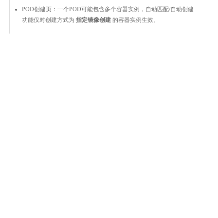
POD创建页：一个POD可能包含多个容器实例，自动匹配/自动创建
功能仅对创建方式为
指定镜像创建
的容器实例生效。
整体评价？
非常满意