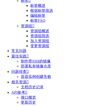
标签

标签概述
根据标签筛选
编辑标签
标签FAQ
资源组

资源组概述
资源组筛选
加入资源组
变更资源组
常见问题
最佳实践

制作带SSH的镜像
部署私有镜像仓库
问题排查

容器实例创建失败
相关资源

文档历史记录
API参考

接口概览
更新历史