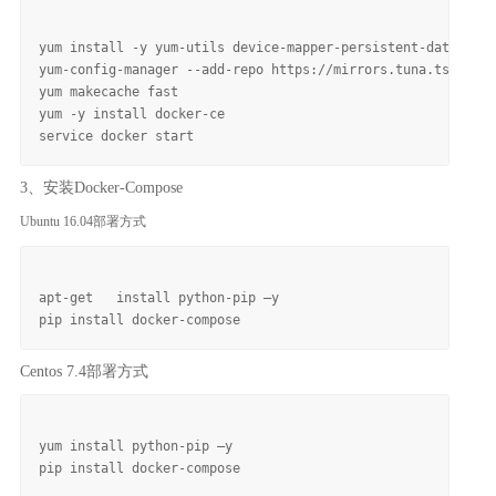
yum install -y yum-utils device-mapper-persistent-data lvm2

yum-config-manager --add-repo https://mirrors.tuna.tsinghua
yum makecache fast

yum -y install docker-ce

3、安装Docker-Compose
Ubuntu 16.04部署方式
apt-get   install python-pip –y

Centos 7.4部署方式
yum install python-pip –y
