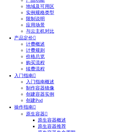
产品功能
地域及可用区
实例规格类型
限制说明
应用场景
与云主机对比
产品定价

计费概述
计费规则
价格总览
购买流程
续费流程
入门指南

入门指南概述
制作容器镜像
创建容器实例
创建Pod
操作指南

原生容器

原生容器概述
原生容器推荐