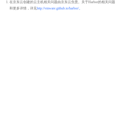
在京东云创建的云主机相关问题由京东云负责。关于Harbor的相关问题
和更多详情，详见
http://vmware.github.io/harbor/。
整体评价？
非常满意