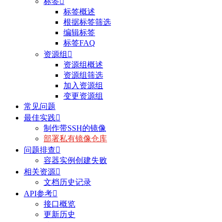
标签

标签概述
根据标签筛选
编辑标签
标签FAQ
资源组

资源组概述
资源组筛选
加入资源组
变更资源组
常见问题
最佳实践

制作带SSH的镜像
部署私有镜像仓库
问题排查

容器实例创建失败
相关资源

文档历史记录
API参考

接口概览
更新历史