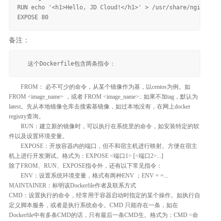
RUN echo '<h1>Hello, JD Cloud!</h1>' > /usr/share/nginx/htm
备注：
FROM： 必不可少的命令，从某个镜像作为基，以centos为例。如
FROM <image_name> ，或者 FROM <image_name>:. 如果不加tag，默认为
latest。先从本地镜像仓库去搜索基镜像，如过本地没有，在网上docker
registry查询。
RUN：建立新的镜像时，可以执行在系统里的命令，如安装特定的软
件以及设置环境变量。
EXPOSE：开放容器内的端口，但不和宿主机进行映射。方便在宿主
机上进行开发测试。格式为：EXPOSE <端口1> [<端口2>...]
除了FROM、RUN、EXPOSE指令外，还有以下常见指令：
ENV：设置系统环境变量，格式有两种ENV ；ENV = =...
MAINTAINER：标明该Dockerfile作者及联系方式
CMD：设置执行的命令，经常用于容器启动时指定的某个操作。如执行自
定义脚本服务，或者是执行系统命令。CMD 只能存在一条，如在
Dockerfile中有多条CMD的话，只有最后一条CMD生。格式为：CMD <命