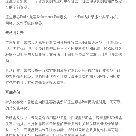
原生容器实例：一个容器实例内运行单个容器，容器独享实例规格类型定
义的全部资源。
原生容器Pod：兼容Kubernetes Pod定义，一个Pod内封装多个共享内核、
网络、文件系统的容器。
规格与计费
丰富配置：京东云为原生容器实例和原生容器Pod提供通用型、计算优化
型、内存优化型、高频计算型四种不同不同规格类型和配置，轻松应对各
种微小型业务与大型业务，充分满足不同业务类型的需求，用户可按需选
购。
灵活计费：京东云原生容器实例和原生容器Pod提供按配置计费类型，计
费粒度低至秒级，资源停止状态不计费，最小计费周期为5分钟，同时支
持包年包月，有效降低资源投入成本。
可靠存储
持久化存储：云硬盘为原生容器实例和原生容器Pod提供低时延、高可靠
的持久化存储。
云硬盘及快照：云硬盘有通用型SSD盘、性能型SSD盘、容量型HDD云盘
供客户选择。支持按需设置云硬盘的容量并随时扩展以满足业务快速增
长。此外，云硬盘提供制作快照功能，通过对云硬盘数据制作快照可进一
步满足数据备份、批量部署、快速恢复等需求场景