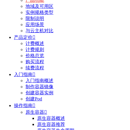
产品功能
地域及可用区
实例规格类型
限制说明
应用场景
与云主机对比
产品定价

计费概述
计费规则
价格总览
购买流程
续费流程
入门指南

入门指南概述
制作容器镜像
创建容器实例
创建Pod
操作指南

原生容器

原生容器概述
原生容器推荐