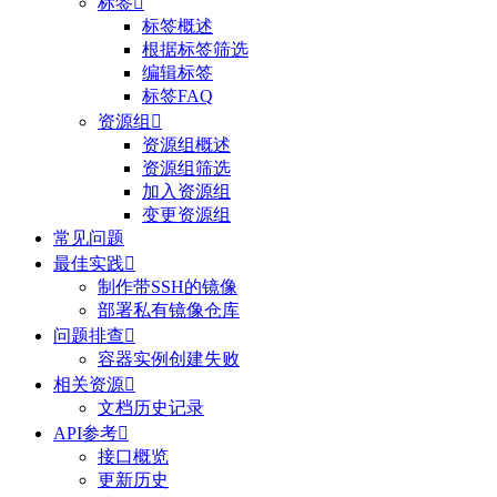
标签

标签概述
根据标签筛选
编辑标签
标签FAQ
资源组

资源组概述
资源组筛选
加入资源组
变更资源组
常见问题
最佳实践

制作带SSH的镜像
部署私有镜像仓库
问题排查

容器实例创建失败
相关资源

文档历史记录
API参考

接口概览
更新历史