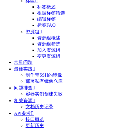
标签

标签概述
根据标签筛选
编辑标签
标签FAQ
资源组

资源组概述
资源组筛选
加入资源组
变更资源组
常见问题
最佳实践

制作带SSH的镜像
部署私有镜像仓库
问题排查

容器实例创建失败
相关资源

文档历史记录
API参考

接口概览
更新历史