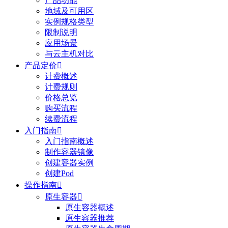
产品功能
地域及可用区
实例规格类型
限制说明
应用场景
与云主机对比
产品定价

计费概述
计费规则
价格总览
购买流程
续费流程
入门指南

入门指南概述
制作容器镜像
创建容器实例
创建Pod
操作指南

原生容器

原生容器概述
原生容器推荐