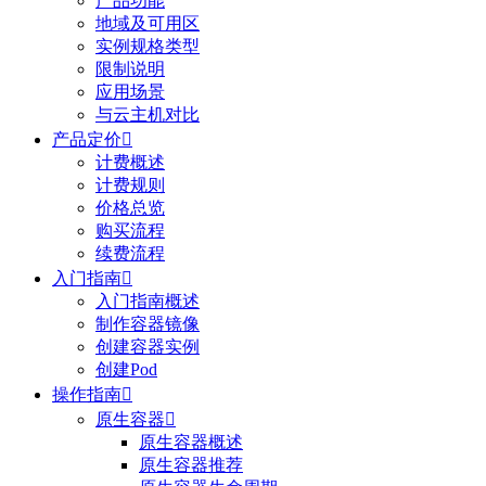
产品功能
地域及可用区
实例规格类型
限制说明
应用场景
与云主机对比
产品定价

计费概述
计费规则
价格总览
购买流程
续费流程
入门指南

入门指南概述
制作容器镜像
创建容器实例
创建Pod
操作指南

原生容器

原生容器概述
原生容器推荐